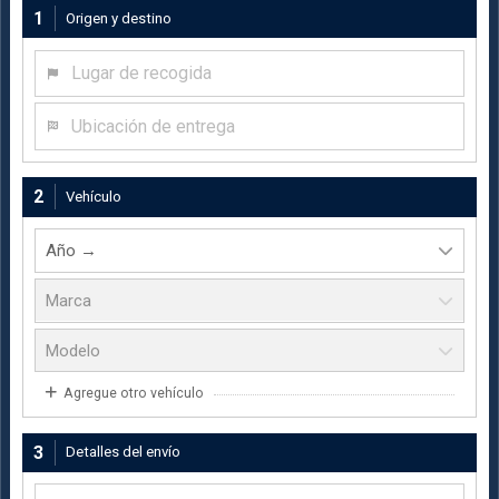
1
Origen y destino
Lugar de recogida
Ubicación de entrega
2
Vehículo
Agregue otro vehículo
3
Detalles del envío