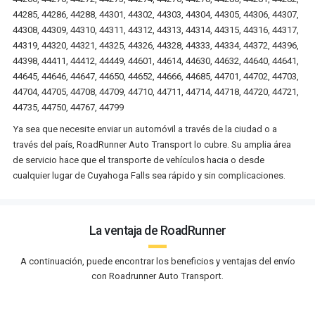
44285, 44286, 44288, 44301, 44302, 44303, 44304, 44305, 44306, 44307,
44308, 44309, 44310, 44311, 44312, 44313, 44314, 44315, 44316, 44317,
44319, 44320, 44321, 44325, 44326, 44328, 44333, 44334, 44372, 44396,
44398, 44411, 44412, 44449, 44601, 44614, 44630, 44632, 44640, 44641,
44645, 44646, 44647, 44650, 44652, 44666, 44685, 44701, 44702, 44703,
44704, 44705, 44708, 44709, 44710, 44711, 44714, 44718, 44720, 44721,
44735, 44750, 44767, 44799
Ya sea que necesite enviar un automóvil a través de la ciudad o a
través del país, RoadRunner Auto Transport lo cubre. Su amplia área
de servicio hace que el transporte de vehículos hacia o desde
cualquier lugar de Cuyahoga Falls sea rápido y sin complicaciones.
La ventaja de RoadRunner
A continuación, puede encontrar los beneficios y ventajas del envío
con Roadrunner Auto Transport.