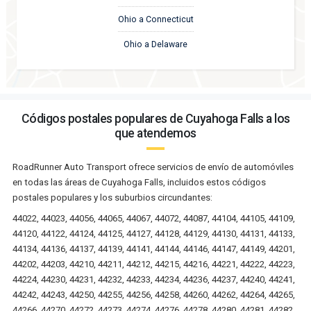
Ohio a Connecticut
Ohio a Delaware
Códigos postales populares de Cuyahoga Falls a los
que atendemos
RoadRunner Auto Transport ofrece servicios de envío de automóviles
en todas las áreas de Cuyahoga Falls, incluidos estos códigos
postales populares y los suburbios circundantes:
44022, 44023, 44056, 44065, 44067, 44072, 44087, 44104, 44105, 44109,
44120, 44122, 44124, 44125, 44127, 44128, 44129, 44130, 44131, 44133,
44134, 44136, 44137, 44139, 44141, 44144, 44146, 44147, 44149, 44201,
44202, 44203, 44210, 44211, 44212, 44215, 44216, 44221, 44222, 44223,
44224, 44230, 44231, 44232, 44233, 44234, 44236, 44237, 44240, 44241,
44242, 44243, 44250, 44255, 44256, 44258, 44260, 44262, 44264, 44265,
44266, 44270, 44272, 44273, 44274, 44276, 44278, 44280, 44281, 44282,