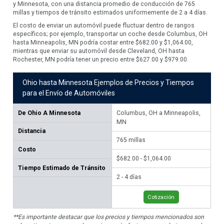
y Minnesota, con una distancia promedio de conducción de 765
millas y tiempos de tránsito estimados uniformemente de 2 a 4 días.
El costo de enviar un automóvil puede fluctuar dentro de rangos
específicos; por ejemplo, transportar un coche desde Columbus, OH
hasta Minneapolis, MN podría costar entre $682.00 y $1,064.00,
mientras que enviar su automóvil desde Cleveland, OH hasta
Rochester, MN podría tener un precio entre $627.00 y $979.00.
Ohio hasta Minnesota Ejemplos de Precios y Tiempos
para el Envío de Automóviles
De
Ohio A Minnesota
Columbus, OH a Minneapolis,
Cl
MN
Distancia
69
765
millas
Costo
$62
$682.00 - $1,064.00
Tiempo Estimado de Tránsito
2 -
2 - 4 días
Cotización
**Es importante destacar que los precios y tiempos mencionados son