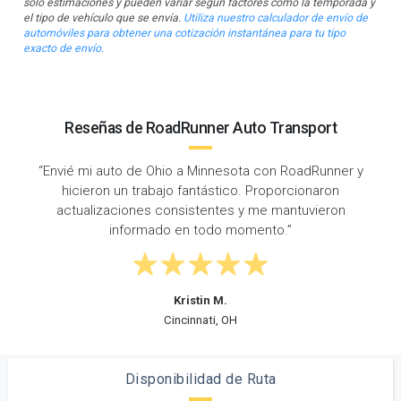
solo estimaciones y pueden variar según factores como la temporada y
el tipo de vehículo que se envía.
Utiliza nuestro calculador de envío de
automóviles para obtener una cotización instantánea para tu tipo
exacto de envío.
Reseñas de RoadRunner Auto Transport
adRunner y
“Acabo de mudarme a MN desde Ohio y mi pri
onaron
recomendó RoadRunner. Un servicio al clien
uvieron
increíble y fue un proceso muy fácil y sin probl
Christian G.
Brooklyn Park, MN
Disponibilidad de Ruta