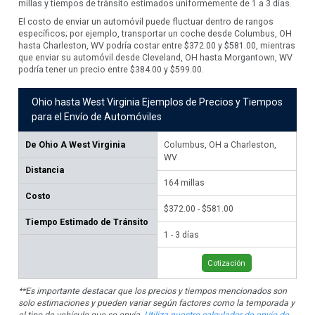
millas y tiempos de tránsito estimados uniformemente de 1 a 3 días.
El costo de enviar un automóvil puede fluctuar dentro de rangos
específicos; por ejemplo, transportar un coche desde Columbus, OH
hasta Charleston, WV podría costar entre $372.00 y $581.00, mientras
que enviar su automóvil desde Cleveland, OH hasta Morgantown, WV
podría tener un precio entre $384.00 y $599.00.
Ohio hasta West Virginia Ejemplos de Precios y Tiempos
para el Envío de Automóviles
De
Ohio A West Virginia
Columbus, OH a Charleston,
Cl
WV
W
Distancia
164
millas
19
Costo
$372.00 - $581.00
$38
Tiempo Estimado de Tránsito
1 - 3 días
1 -
Cotización
**Es importante destacar que los precios y tiempos mencionados son
solo estimaciones y pueden variar según factores como la temporada y
el tipo de vehículo que se envía.
Utiliza nuestro calculador de envío de