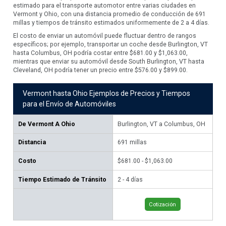
estimado para el transporte automotor entre varias ciudades en
Vermont y Ohio, con una distancia promedio de conducción de 691
millas y tiempos de tránsito estimados uniformemente de 2 a 4 días.
El costo de enviar un automóvil puede fluctuar dentro de rangos
específicos; por ejemplo, transportar un coche desde Burlington, VT
hasta Columbus, OH podría costar entre $681.00 y $1,063.00,
mientras que enviar su automóvil desde South Burlington, VT hasta
Cleveland, OH podría tener un precio entre $576.00 y $899.00.
Vermont hasta Ohio Ejemplos de Precios y Tiempos
para el Envío de Automóviles
De
Vermont A Ohio
Burlington, VT a Columbus, OH
Sou
Cl
Distancia
691
millas
55
Costo
$681.00 - $1,063.00
$57
Tiempo Estimado de Tránsito
2 - 4 días
2 -
Cotización