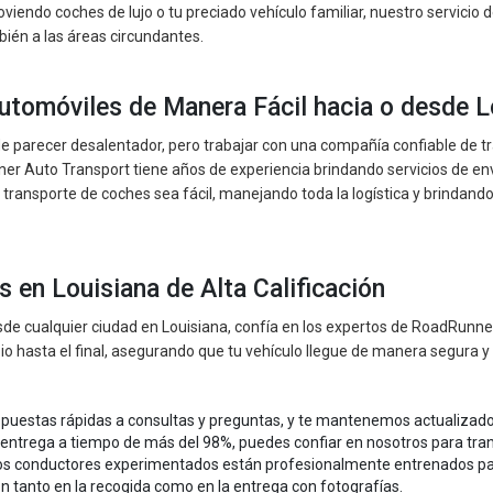
oviendo coches de lujo o tu preciado vehículo familiar, nuestro servicio
bién a las áreas circundantes.
Automóviles de Manera Fácil hacia o desde L
e parecer desalentador, pero trabajar con una compañía confiable de t
er Auto Transport tiene años de experiencia brindando servicios de enví
ransporte de coches sea fácil, manejando toda la logística y brindando u
 en Louisiana de Alta Calificación
de cualquier ciudad en Louisiana, confía en los expertos de RoadRunne
pio hasta el final, asegurando que tu vehículo llegue de manera segura y
uestas rápidas a consultas y preguntas, y te mantenemos actualizado 
 entrega a tiempo de más del 98%, puedes confiar en nosotros para tra
os conductores experimentados están profesionalmente entrenados pa
 tanto en la recogida como en la entrega con fotografías.