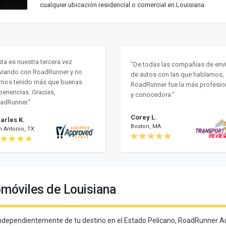
cualquier ubicación residencial o comercial en Louisiana.
sta es nuestra tercera vez
"De todas las compañías de env
viando con RoadRunner y no
de autos con las que hablamos,
mos tenido más que buenas
RoadRunner fue la más profesio
periencias. Gracias,
y conocedora."
adRunner."
Corey L.
arles K.
Boston, MA
n Antonio, TX
omóviles de Louisiana
 independientemente de tu destino en el Estado Pelícano, RoadRunner A