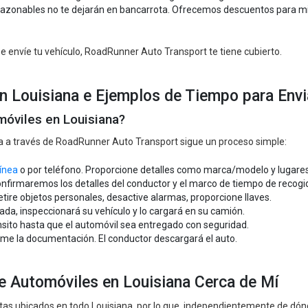
 razonables no te dejarán en bancarrota. Ofrecemos descuentos para mi
 envíe tu vehículo, RoadRunner Auto Transport te tiene cubierto.
n Louisiana e Ejemplos de Tiempo para Envi
móviles en Louisiana?
na a través de RoadRunner Auto Transport sigue un proceso simple:
línea
o por teléfono. Proporcione detalles como marca/modelo y lugare
onfirmaremos los detalles del conductor y el marco de tiempo de recogi
etire objetos personales, desactive alarmas, proporcione llaves.
ada, inspeccionará su vehículo y lo cargará en su camión.
ánsito hasta que el automóvil sea entregado con seguridad.
firme la documentación. El conductor descargará el auto.
 Automóviles en Louisiana Cerca de Mí
tas ubicados en todo Louisiana, por lo que, independientemente de dón