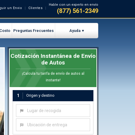
Hable con un experto en envío
guir un Envio
Clientes
(877) 561-2349
 Costo
Preguntas Frecuentes
Ayuda
Cotización Instantánea de Envío
de Autos
¡Calcula tu tarifa de envío de autos al
instante!
1
Origen y destino
Lugar de recogida
Ubicación de entrega