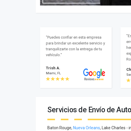
"E
"Puedes confiar en esta empresa
en
para brindar un excelente servicio y
he
tranquilizarte con la entrega de tu
ex
vehículo."
Ro
Trish A.
Ch
Miami, FL
Sa
Servicios de Envío de Aut
Baton Rouge,
Nueva Orleans
, Lake Charles -