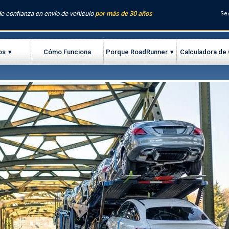
e confianza en envío de vehículo
por más de 30 años
Se
os
Cómo Funciona
Porque RoadRunner
Calculadora de