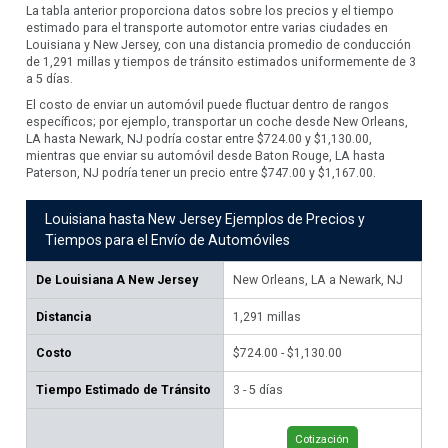
La tabla anterior proporciona datos sobre los precios y el tiempo
estimado para el transporte automotor entre varias ciudades en
Louisiana y New Jersey, con una distancia promedio de conducción
de 1,291 millas y tiempos de tránsito estimados uniformemente de 3
a 5 días.
El costo de enviar un automóvil puede fluctuar dentro de rangos
específicos; por ejemplo, transportar un coche desde New Orleans,
LA hasta Newark, NJ podría costar entre $724.00 y $1,130.00,
mientras que enviar su automóvil desde Baton Rouge, LA hasta
Paterson, NJ podría tener un precio entre $747.00 y $1,167.00.
Louisiana hasta New Jersey Ejemplos de Precios y
Tiempos para el Envío de Automóviles
De
Louisiana A New Jersey
New Orleans, LA a Newark, NJ
Ba
NJ
Distancia
1,291
millas
1,
Costo
$724.00 - $1,130.00
$74
Tiempo Estimado de Tránsito
3 - 5 días
3 -
Cotización