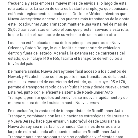
frecuencia y esta empresa mueve miles de envíos a lo largo de esta
ruta cada año. La razón de esto es bastante simple, ya que Louisiana
está estratégicamente ubicada en el Golfo de México, mientras que
Nueva Jersey tiene acceso a los puertos más transitados de la costa
este. RoadRunner Auto Transport mantiene una vasta red de más de
25,000 transportistas en todo el país que prestan servicio a esta ruta,
lo que facilita el transporte de su vehículo de un estado a otro.
Louisiana está ubicada cerca de los principales puertos de Nueva
Orleans y Baton Rouge, lo que facilita el transporte de vehículos
dentro y fuera del estado. Además, la extensa red de carreteras del
estado, que incluye I-10 e I-55, facilita el transporte de vehículos a
través del país.
De manera similar, Nueva Jersey tiene fácil acceso a los puertos de
Newark y Elizabeth, que son los puertos más transitados de la costa
este. La extensa red de carreteras del estado, que incluye I-95 e I-78,
permite el transporte rápido de vehículos hacia y desde Nueva Jersey.
Esta red, junto con el eficiente sistema de RoadRunner Auto
Transport, permite que los automóviles se muevan rápidamente y de
manera segura desde Louisiana hasta Nueva Jersey.
En conclusión, la vasta red de transportistas de RoadRunner Auto
Transport, combinada con las ubicaciones estratégicas de Louisiana
y Nueva Jersey, hace que enviar un automóvil desde Louisiana a
Nueva Jersey sea más fácil que nunca. Con miles de envíos a lo
largo de esta ruta cada año, puede confiar en RoadRunner Auto
Transport para proporcionar servicios confiables y eficientes para