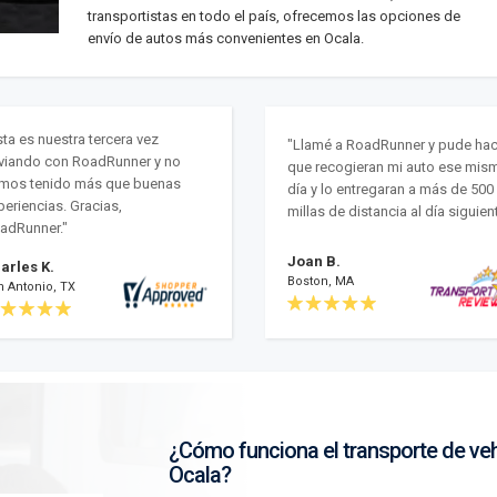
transportistas en todo el país, ofrecemos las opciones de
envío de autos más convenientes en Ocala.
sta es nuestra tercera vez
"Llamé a RoadRunner y pude hac
viando con RoadRunner y no
que recogieran mi auto ese mis
mos tenido más que buenas
día y lo entregaran a más de 500
periencias. Gracias,
millas de distancia al día siguient
adRunner."
Joan B.
arles K.
Boston, MA
n Antonio, TX
¿Cómo funciona el transporte de ve
Ocala?