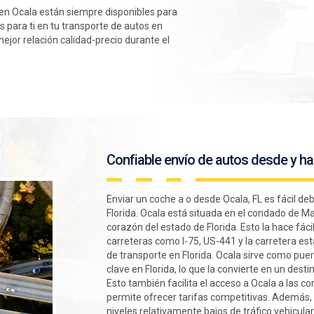
 en Ocala están siempre disponibles para
 para ti en tu transporte de autos en
 mejor relación calidad-precio durante el
Confiable envío de autos desde y hac
Enviar un coche a o desde Ocala, FL es fácil deb
Florida. Ocala está situada en el condado de Ma
corazón del estado de Florida. Esto la hace fáci
carreteras como I-75, US-441 y la carretera est
de transporte en Florida. Ocala sirve como pue
clave en Florida, lo que la convierte en un dest
Esto también facilita el acceso a Ocala a las c
permite ofrecer tarifas competitivas. Además, 
niveles relativamente bajos de tráfico vehicular