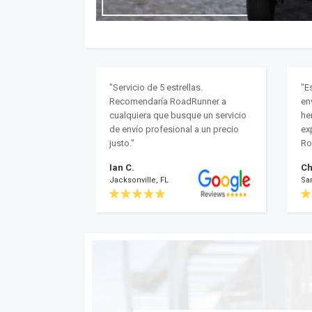
"Servicio de 5 estrellas.
"E
Recomendaría RoadRunner a
en
cualquiera que busque un servicio
he
de envío profesional a un precio
ex
justo."
Ro
Ian C.
Ch
Jacksonville, FL
Sa