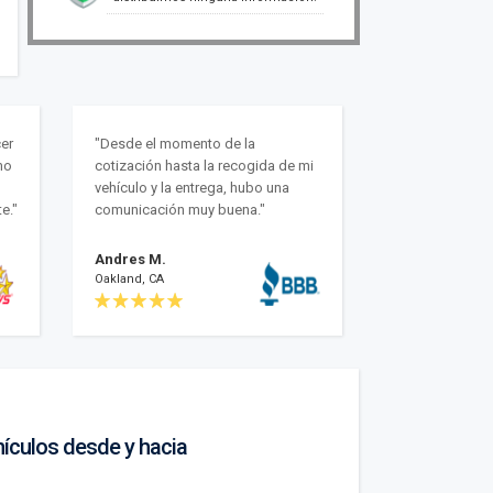
er
"Desde el momento de la
mo
cotización hasta la recogida de mi
vehículo y la entrega, hubo una
e."
comunicación muy buena."
Andres M.
Oakland, CA
hículos desde y hacia