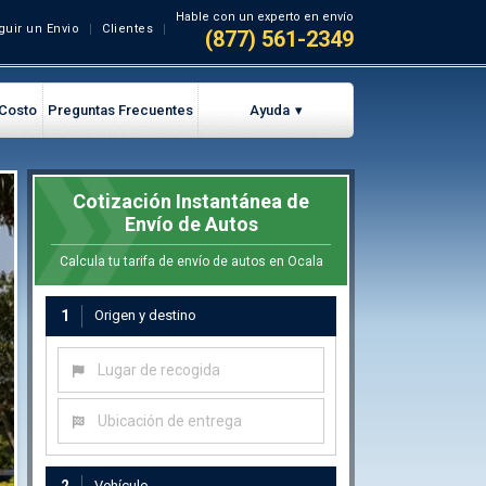
Hable con un experto en envío
guir un Envio
Clientes
(877) 561-2349
 Costo
Preguntas Frecuentes
Ayuda
Cotización Instantánea de
Envío de Autos
Calcula tu tarifa de envío de autos en Ocala
1
Origen y destino
Lugar de recogida
Ubicación de entrega
Vehículo