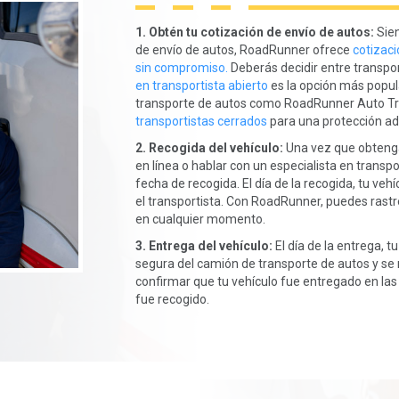
1. Obtén tu cotización de envío de autos:
Sien
de envío de autos, RoadRunner ofrece
cotizaci
sin compromiso.
Deberás decidir entre transpor
en transportista abierto
es la opción más popul
transporte de autos como RoadRunner Auto Tr
transportistas cerrados
para una protección adi
2. Recogida del vehículo:
Una vez que obtenga
en línea o hablar con un especialista en trans
fecha de recogida. El día de la recogida, tu ve
el transportista. Con RoadRunner, puedes rastre
en cualquier momento.
3. Entrega del vehículo:
El día de la entrega, 
segura del camión de transporte de autos y se r
confirmar que tu vehículo fue entregado en la
fue recogido.