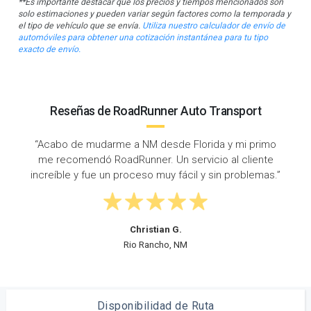
**Es importante destacar que los precios y tiempos mencionados son
solo estimaciones y pueden variar según factores como la temporada y
el tipo de vehículo que se envía.
Utiliza nuestro calculador de envío de
automóviles para obtener una cotización instantánea para tu tipo
exacto de envío.
Reseñas de RoadRunner Auto Transport
primo
“Envié mi Tacoma desde Jacksonville hasta
iente
Albuquerque, NM con RoadRunner. Me mantuviero
lemas.”
bien informado todo el tiempo y fueron muy
profesionales.”
Robin Q.
Albuquerque, NM
Disponibilidad de Ruta