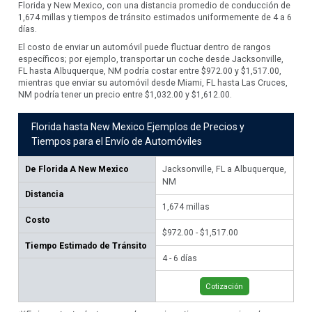
Florida y New Mexico, con una distancia promedio de conducción de
1,674 millas y tiempos de tránsito estimados uniformemente de 4 a 6
días.
El costo de enviar un automóvil puede fluctuar dentro de rangos
específicos; por ejemplo, transportar un coche desde Jacksonville,
FL hasta Albuquerque, NM podría costar entre $972.00 y $1,517.00,
mientras que enviar su automóvil desde Miami, FL hasta Las Cruces,
NM podría tener un precio entre $1,032.00 y $1,612.00.
Florida hasta New Mexico Ejemplos de Precios y
Tiempos para el Envío de Automóviles
De
Florida A New Mexico
Jacksonville, FL a Albuquerque,
Mi
NM
Distancia
1,
1,674
millas
Costo
$1,
$972.00 - $1,517.00
Tiempo Estimado de Tránsito
4 -
4 - 6 días
Cotización