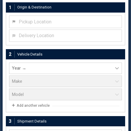
1
Origin & Destination
Pickup Location
Delivery Location
2
Vehicle Details
Add another vehicle
3
Shipment Details