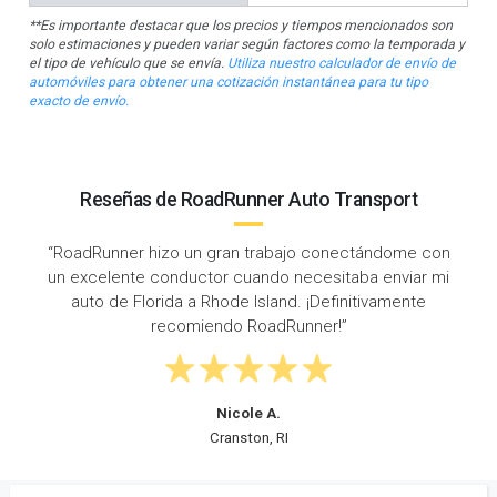
**Es importante destacar que los precios y tiempos mencionados son
solo estimaciones y pueden variar según factores como la temporada y
el tipo de vehículo que se envía.
Utiliza nuestro calculador de envío de
automóviles para obtener una cotización instantánea para tu tipo
exacto de envío.
Reseñas de RoadRunner Auto Transport
 con
“Roadrunner hizo que fuera rápido y fácil enviar mi
r mi
auto de Florida a Rhode Island. Fue una experiencia
e
muy positiva y libre de estrés de principio a fin.”
Chris J.
Miami, FL