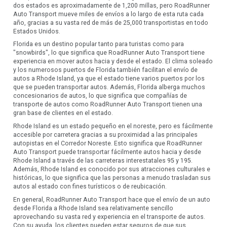
dos estados es aproximadamente de 1,200 millas, pero RoadRunner
Auto Transport mueve miles de envíos a lo largo de esta ruta cada
año, gracias a su vasta red de más de 25,000 transportistas en todo
Estados Unidos.
Florida es un destino popular tanto para turistas como para
"snowbirds", lo que significa que RoadRunner Auto Transport tiene
experiencia en mover autos hacia y desde el estado. El clima soleado
y los numerosos puertos de Florida también facilitan el envío de
autos a Rhode Island, ya que el estado tiene varios puertos por los
que se pueden transportar autos. Además, Florida alberga muchos
concesionarios de autos, lo que significa que compañías de
transporte de autos como RoadRunner Auto Transport tienen una
gran base de clientes en el estado.
Rhode Island es un estado pequeño en el noreste, pero es fácilmente
accesible por carretera gracias a su proximidad a las principales
autopistas en el Corredor Noreste. Esto significa que RoadRunner
Auto Transport puede transportar fácilmente autos hacia y desde
Rhode Island a través de las carreteras interestatales 95 y 195.
Además, Rhode Island es conocido por sus atracciones culturales e
históricas, lo que significa que las personas a menudo trasladan sus
autos al estado con fines turísticos o de reubicación.
En general, RoadRunner Auto Transport hace que el envío de un auto
desde Florida a Rhode Island sea relativamente sencillo
aprovechando su vasta red y experiencia en el transporte de autos.
Con su ayuda, los clientes pueden estar seguros de que sus