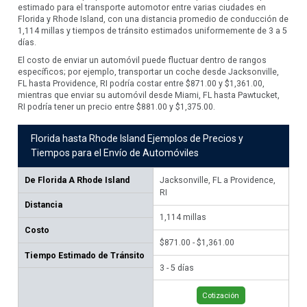
estimado para el transporte automotor entre varias ciudades en
Florida y Rhode Island, con una distancia promedio de conducción de
1,114 millas y tiempos de tránsito estimados uniformemente de 3 a 5
días.
El costo de enviar un automóvil puede fluctuar dentro de rangos
específicos; por ejemplo, transportar un coche desde Jacksonville,
FL hasta Providence, RI podría costar entre $871.00 y $1,361.00,
mientras que enviar su automóvil desde Miami, FL hasta Pawtucket,
RI podría tener un precio entre $881.00 y $1,375.00.
Florida hasta Rhode Island Ejemplos de Precios y
Tiempos para el Envío de Automóviles
De
Florida A Rhode Island
Jacksonville, FL a Providence,
Mia
RI
Distancia
1,
1,114
millas
Costo
$88
$871.00 - $1,361.00
Tiempo Estimado de Tránsito
3 -
3 - 5 días
Cotización