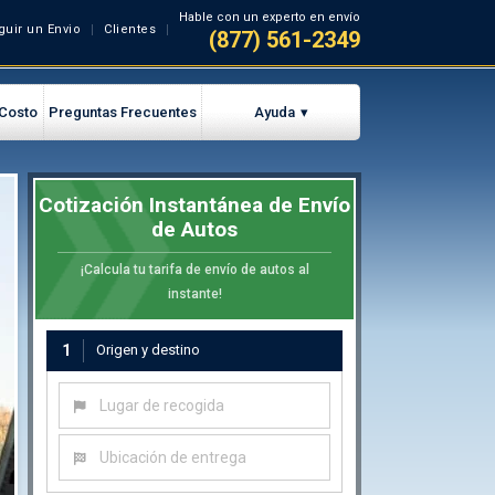
Hable con un experto en envío
guir un Envio
Clientes
(877) 561-2349
 Costo
Preguntas Frecuentes
Ayuda
Cotización Instantánea de Envío
de Autos
¡Calcula tu tarifa de envío de autos al
instante!
1
Origen y destino
Lugar de recogida
Ubicación de entrega