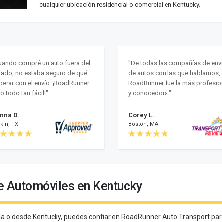
cualquier ubicación residencial o comercial en Kentucky.
uando compré un auto fuera del
"De todas las compañías de env
tado, no estaba seguro de qué
de autos con las que hablamos,
perar con el envío. ¡RoadRunner
RoadRunner fue la más profesio
zo todo tan fácil!"
y conocedora."
nna D.
Corey L.
kin, TX
Boston, MA
e Automóviles en Kentucky
ia o desde Kentucky, puedes confiar en RoadRunner Auto Transport par