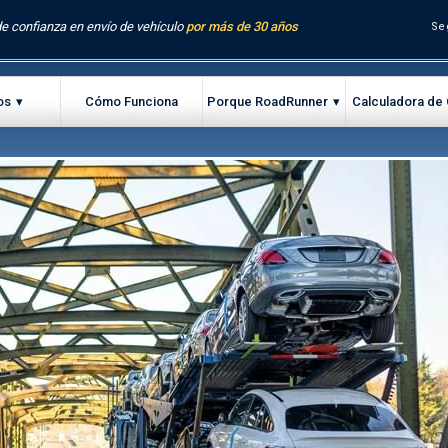
e confianza en envío de vehículo
por más de 30 años
Se
os
Cómo Funciona
Porque RoadRunner
Calculadora de