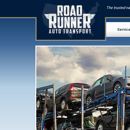
The trusted na
Servic