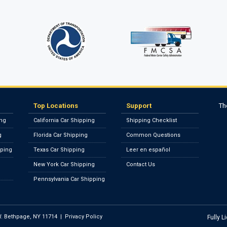
Th
Top Locations
Support
ing
California Car Shipping
Shipping Checklist
g
Florida Car Shipping
Common Questions
pping
Texas Car Shipping
Leer en español
New York Car Shipping
Contact Us
Pennsylvania Car Shipping
 Bethpage, NY 11714
|
Privacy Policy
Fully 