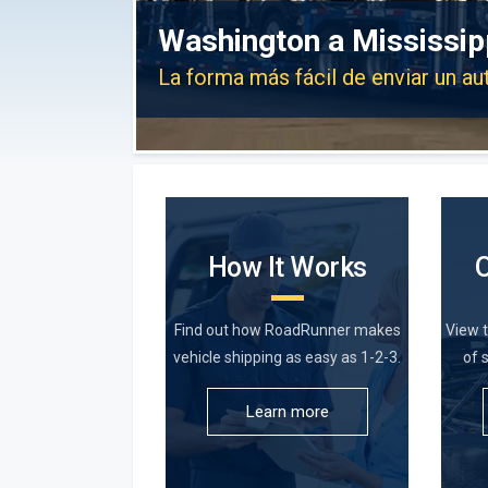
Washington a Mississip
La forma más fácil de enviar un a
How It Works
Find out how RoadRunner makes
View 
vehicle shipping as easy as 1-2-3.
of 
Learn more