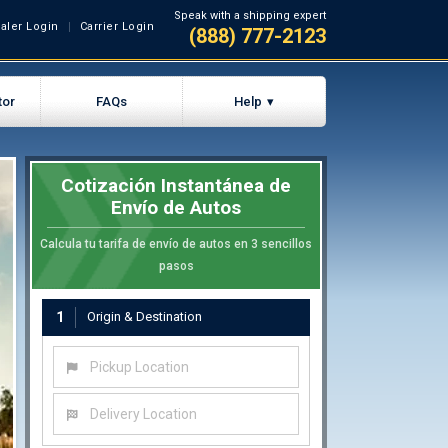
Speak with a shipping expert
aler Login
Carrier Login
(888) 777-2123
tor
FAQs
Help
Cotización Instantánea de
Envío de Autos
Calcula tu tarifa de envío de autos en 3 sencillos
pasos
1
Origin & Destination
Pickup Location
Delivery Location