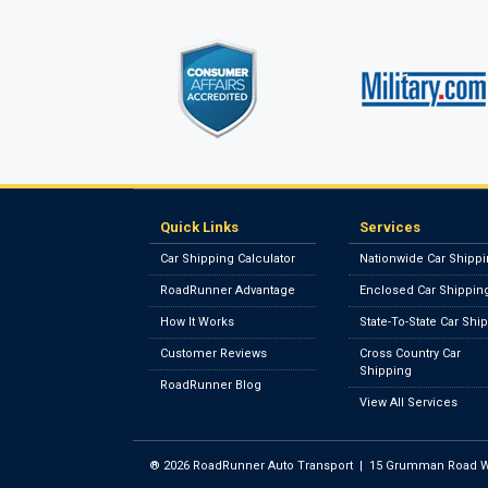
Quick Links
Services
Car Shipping Calculator
Nationwide Car Shipp
RoadRunner Advantage
Enclosed Car Shippin
How It Works
State-To-State Car Shi
Customer Reviews
Cross Country Car
Shipping
RoadRunner Blog
View All Services
®
2026
RoadRunner Auto Transport
|
15 Grumman Road W.