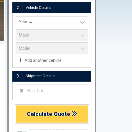
2
Vehicle Details
Add another vehicle
3
Shipment Details
Calculate Quote