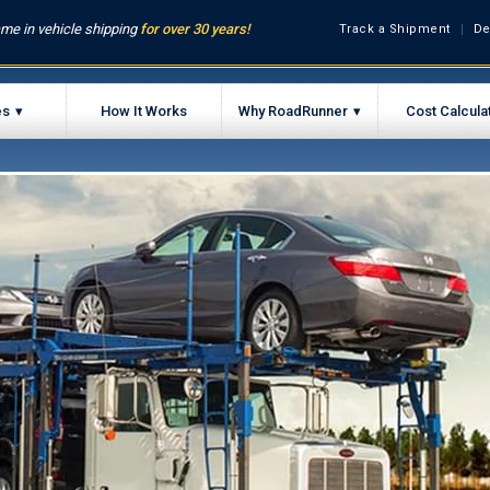
me in vehicle shipping
for over 30 years!
Track a Shipment
De
es
How It Works
Why RoadRunner
Cost Calcula