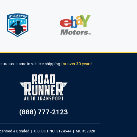
e trusted name in vehicle shipping
for over 30 years!
(888) 777-2123
Licensed & Bonded
|
U.S. DOT NO. 3124544
|
MC #89820