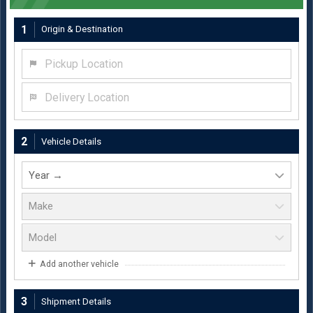
1
Origin & Destination
Pickup Location
Delivery Location
2
Vehicle Details
Add another vehicle
3
Shipment Details