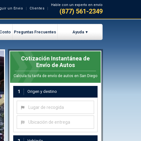
Hable con un experto en envío
guir un Envio
Clientes
(877) 561-2349
 Costo
Preguntas Frecuentes
Ayuda
Cotización Instantánea de
Envío de Autos
Calcula tu tarifa de envío de autos en San Diego
1
Origen y destino
Lugar de recogida
Ubicación de entrega
Vehículo