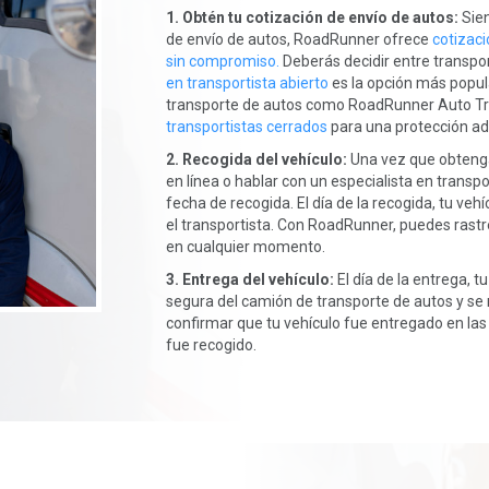
1. Obtén tu cotización de envío de autos:
Sien
de envío de autos, RoadRunner ofrece
cotizaci
sin compromiso.
Deberás decidir entre transpor
en transportista abierto
es la opción más popul
transporte de autos como RoadRunner Auto Tr
transportistas cerrados
para una protección adi
2. Recogida del vehículo:
Una vez que obtenga
en línea o hablar con un especialista en trans
fecha de recogida. El día de la recogida, tu ve
el transportista. Con RoadRunner, puedes rastre
en cualquier momento.
3. Entrega del vehículo:
El día de la entrega, 
segura del camión de transporte de autos y se r
confirmar que tu vehículo fue entregado en la
fue recogido.