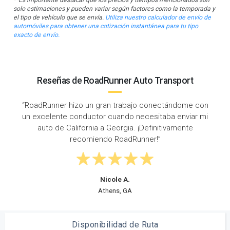
solo estimaciones y pueden variar según factores como la temporada y
el tipo de vehículo que se envía.
Utiliza nuestro calculador de envío de
automóviles para obtener una cotización instantánea para tu tipo
exacto de envío.
Reseñas de RoadRunner Auto Transport
ndome con
“Envié mi auto de California a Georgia con Road
enviar mi
y hicieron un trabajo fantástico. Proporciona
amente
actualizaciones consistentes y me mantuvie
informado en todo momento.”
Kristin M.
San Jose, CA
Disponibilidad de Ruta