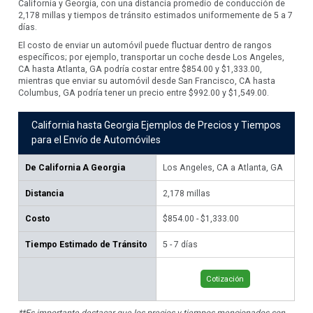
California y Georgia, con una distancia promedio de conducción de
2,178 millas y tiempos de tránsito estimados uniformemente de 5 a 7
días.
El costo de enviar un automóvil puede fluctuar dentro de rangos
específicos; por ejemplo, transportar un coche desde Los Angeles,
CA hasta Atlanta, GA podría costar entre $854.00 y $1,333.00,
mientras que enviar su automóvil desde San Francisco, CA hasta
Columbus, GA podría tener un precio entre $992.00 y $1,549.00.
California hasta Georgia Ejemplos de Precios y Tiempos
para el Envío de Automóviles
De
California A Georgia
Los Angeles, CA a Atlanta, GA
Sa
G
Distancia
2,178
millas
2,
Costo
$854.00 - $1,333.00
$99
Tiempo Estimado de Tránsito
5 - 7 días
5 -
Cotización
**Es importante destacar que los precios y tiempos mencionados son