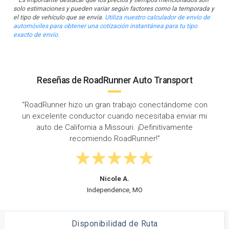
solo estimaciones y pueden variar según factores como la temporada y
el tipo de vehículo que se envía.
Utiliza nuestro calculador de envío de
automóviles para obtener una cotización instantánea para tu tipo
exacto de envío.
Reseñas de RoadRunner Auto Transport
dome con
“Envié mi auto de California a Missouri con RoadR
nviar mi
y hicieron un trabajo fantástico. Proporcionaro
mente
actualizaciones consistentes y me mantuviero
informado en todo momento.”
Kristin M.
San Jose, CA
Disponibilidad de Ruta