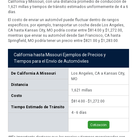
California y Missouri, con una distancia promedio de conducción de
1,621 millas y tiempos de tránsito estimados uniformemente de 4 a 6
días.
El costo de enviar un automóvil puede fluctuar dentro de rangos
específicos; por ejemplo, transportar un coche desde Los Angeles,
CA hasta Kansas City, MO podría costar entre $814.00 y $1,272.00,
mientras que enviar su automóvil desde San Francisco, CA hasta
Springfield, MO podría tener un precio entre $821.00 y $1,283.00.
California hasta Missouri Ejemplos de Precios y
Tiempos para el Envío de Automóviles
De
California A Missouri
Los Angeles, CA a Kansas City,
Sa
MO
Spr
Distancia
1,621
millas
1,
Costo
$814.00 - $1,272.00
$82
Tiempo Estimado de Tránsito
4 - 6 días
4 -
Cotización
**Es importante destacar que los precios y tiempos mencionados son