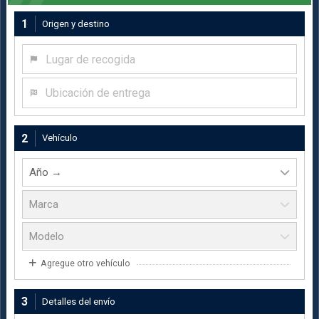
1
Origen y destino
Lugar de recogida
Ubicación de entrega
2
Vehículo
Agregue otro vehículo
3
Detalles del envío