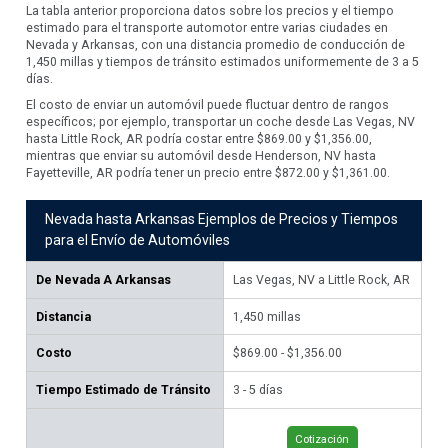
La tabla anterior proporciona datos sobre los precios y el tiempo
estimado para el transporte automotor entre varias ciudades en
Nevada y Arkansas, con una distancia promedio de conducción de
1,450 millas y tiempos de tránsito estimados uniformemente de 3 a 5
días.
El costo de enviar un automóvil puede fluctuar dentro de rangos
específicos; por ejemplo, transportar un coche desde Las Vegas, NV
hasta Little Rock, AR podría costar entre $869.00 y $1,356.00,
mientras que enviar su automóvil desde Henderson, NV hasta
Fayetteville, AR podría tener un precio entre $872.00 y $1,361.00.
Nevada hasta Arkansas Ejemplos de Precios y Tiempos
para el Envío de Automóviles
De
Nevada A Arkansas
Las Vegas, NV a Little Rock, AR
Hen
AR
Distancia
1,450
millas
1,
Costo
$869.00 - $1,356.00
$87
Tiempo Estimado de Tránsito
3 - 5 días
3 -
Cotización