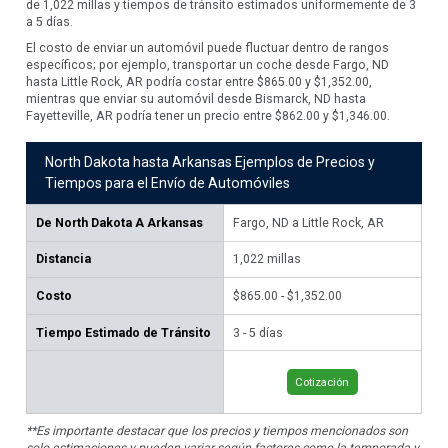
de 1,022 millas y tiempos de tránsito estimados uniformemente de 3
a 5 días.
El costo de enviar un automóvil puede fluctuar dentro de rangos
específicos; por ejemplo, transportar un coche desde Fargo, ND
hasta Little Rock, AR podría costar entre $865.00 y $1,352.00,
mientras que enviar su automóvil desde Bismarck, ND hasta
Fayetteville, AR podría tener un precio entre $862.00 y $1,346.00.
North Dakota hasta Arkansas Ejemplos de Precios y
Tiempos para el Envío de Automóviles
De
North Dakota A Arkansas
Fargo, ND a Little Rock, AR
Bis
Distancia
1,022
millas
1,
Costo
$865.00 - $1,352.00
$86
Tiempo Estimado de Tránsito
3 - 5 días
3 -
Cotización
**Es importante destacar que los precios y tiempos mencionados son
solo estimaciones y pueden variar según factores como la temporada y