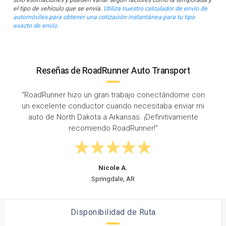
el tipo de vehículo que se envía.
Utiliza nuestro calculador de envío de
automóviles para obtener una cotización instantánea para tu tipo
exacto de envío.
Reseñas de RoadRunner Auto Transport
ran trabajo conectándome con
“Tiempo de respuesta sú
 cuando necesitaba enviar mi
miércoles y mi auto fue 
a Arkansas. ¡Definitivamente
¡Enviado de North Dakota a
o RoadRunner!”
problem
icole A.
Steven
ingdale, AR
Minot,
Disponibilidad de Ruta