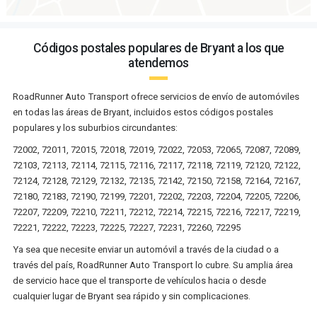
Códigos postales populares de Bryant a los que
atendemos
RoadRunner Auto Transport ofrece servicios de envío de automóviles
en todas las áreas de Bryant, incluidos estos códigos postales
populares y los suburbios circundantes:
72002, 72011, 72015, 72018, 72019, 72022, 72053, 72065, 72087, 72089,
72103, 72113, 72114, 72115, 72116, 72117, 72118, 72119, 72120, 72122,
72124, 72128, 72129, 72132, 72135, 72142, 72150, 72158, 72164, 72167,
72180, 72183, 72190, 72199, 72201, 72202, 72203, 72204, 72205, 72206,
72207, 72209, 72210, 72211, 72212, 72214, 72215, 72216, 72217, 72219,
72221, 72222, 72223, 72225, 72227, 72231, 72260, 72295
Ya sea que necesite enviar un automóvil a través de la ciudad o a
través del país, RoadRunner Auto Transport lo cubre. Su amplia área
de servicio hace que el transporte de vehículos hacia o desde
cualquier lugar de Bryant sea rápido y sin complicaciones.