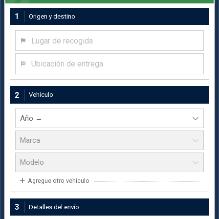
1
Origen y destino
Lugar de recogida
Ubicación de entrega
2
Vehículo
Agregue otro vehículo
3
Detalles del envío