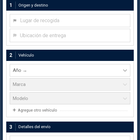
1
Origen y destino
Lugar de recogida
Ubicación de entrega
2
Vehículo
Agregue otro vehículo
3
Detalles del envío