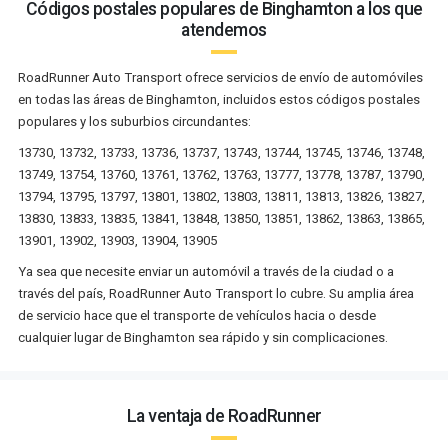
Códigos postales populares de Binghamton a los que
atendemos
RoadRunner Auto Transport ofrece servicios de envío de automóviles
en todas las áreas de Binghamton, incluidos estos códigos postales
populares y los suburbios circundantes:
13730, 13732, 13733, 13736, 13737, 13743, 13744, 13745, 13746, 13748,
13749, 13754, 13760, 13761, 13762, 13763, 13777, 13778, 13787, 13790,
13794, 13795, 13797, 13801, 13802, 13803, 13811, 13813, 13826, 13827,
13830, 13833, 13835, 13841, 13848, 13850, 13851, 13862, 13863, 13865,
13901, 13902, 13903, 13904, 13905
Ya sea que necesite enviar un automóvil a través de la ciudad o a
través del país, RoadRunner Auto Transport lo cubre. Su amplia área
de servicio hace que el transporte de vehículos hacia o desde
cualquier lugar de Binghamton sea rápido y sin complicaciones.
La ventaja de RoadRunner