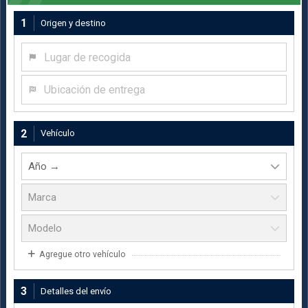
1
Origen y destino
Lugar de recogida
Ubicación de entrega
2
Vehículo
Agregue otro vehículo
3
Detalles del envío