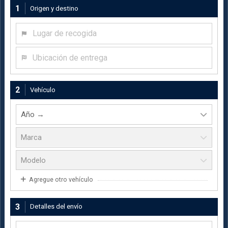
1
Origen y destino
Lugar de recogida
Ubicación de entrega
2
Vehículo
Agregue otro vehículo
3
Detalles del envío