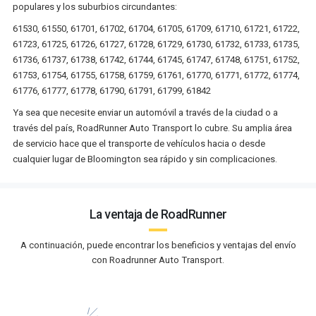
populares y los suburbios circundantes:
61530, 61550, 61701, 61702, 61704, 61705, 61709, 61710, 61721, 61722,
61723, 61725, 61726, 61727, 61728, 61729, 61730, 61732, 61733, 61735,
61736, 61737, 61738, 61742, 61744, 61745, 61747, 61748, 61751, 61752,
61753, 61754, 61755, 61758, 61759, 61761, 61770, 61771, 61772, 61774,
61776, 61777, 61778, 61790, 61791, 61799, 61842
Ya sea que necesite enviar un automóvil a través de la ciudad o a
través del país, RoadRunner Auto Transport lo cubre. Su amplia área
de servicio hace que el transporte de vehículos hacia o desde
cualquier lugar de Bloomington sea rápido y sin complicaciones.
La ventaja de RoadRunner
A continuación, puede encontrar los beneficios y ventajas del envío
con Roadrunner Auto Transport.