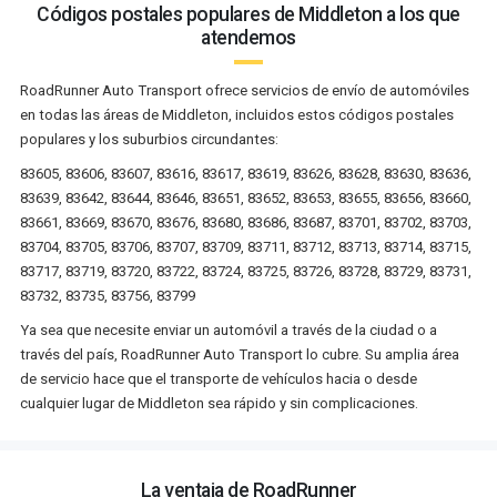
Códigos postales populares de Middleton a los que
atendemos
RoadRunner Auto Transport ofrece servicios de envío de automóviles
en todas las áreas de Middleton, incluidos estos códigos postales
populares y los suburbios circundantes:
83605, 83606, 83607, 83616, 83617, 83619, 83626, 83628, 83630, 83636,
83639, 83642, 83644, 83646, 83651, 83652, 83653, 83655, 83656, 83660,
83661, 83669, 83670, 83676, 83680, 83686, 83687, 83701, 83702, 83703,
83704, 83705, 83706, 83707, 83709, 83711, 83712, 83713, 83714, 83715,
83717, 83719, 83720, 83722, 83724, 83725, 83726, 83728, 83729, 83731,
83732, 83735, 83756, 83799
Ya sea que necesite enviar un automóvil a través de la ciudad o a
través del país, RoadRunner Auto Transport lo cubre. Su amplia área
de servicio hace que el transporte de vehículos hacia o desde
cualquier lugar de Middleton sea rápido y sin complicaciones.
La ventaja de RoadRunner