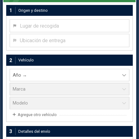
1
Origen y destino
Lugar de recogida
Ubicación de entrega
2
Vehículo
Agregue otro vehículo
3
Detalles del envío