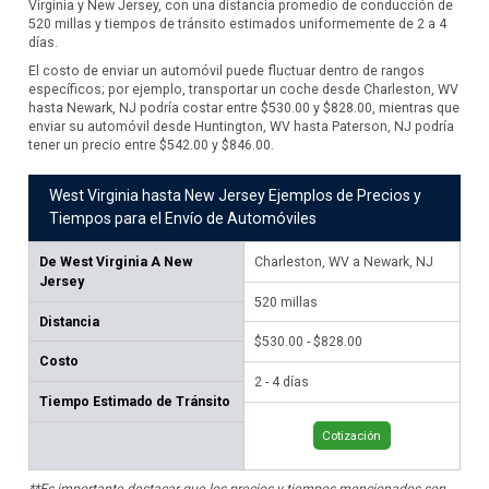
Virginia y New Jersey, con una distancia promedio de conducción de
520 millas y tiempos de tránsito estimados uniformemente de 2 a 4
días.
El costo de enviar un automóvil puede fluctuar dentro de rangos
específicos; por ejemplo, transportar un coche desde Charleston, WV
hasta Newark, NJ podría costar entre $530.00 y $828.00, mientras que
enviar su automóvil desde Huntington, WV hasta Paterson, NJ podría
tener un precio entre $542.00 y $846.00.
West Virginia hasta New Jersey Ejemplos de Precios y
Tiempos para el Envío de Automóviles
De
West Virginia A New
Charleston, WV a Newark, NJ
Hu
Jersey
520
millas
58
Distancia
$530.00 - $828.00
$54
Costo
2 - 4 días
2 -
Tiempo Estimado de Tránsito
Cotización
**Es importante destacar que los precios y tiempos mencionados son