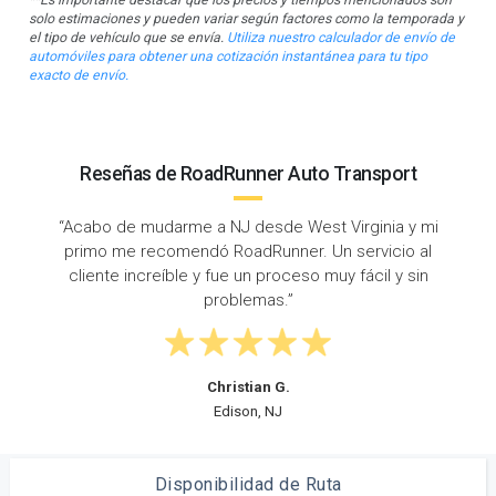
solo estimaciones y pueden variar según factores como la temporada y
el tipo de vehículo que se envía.
Utiliza nuestro calculador de envío de
automóviles para obtener una cotización instantánea para tu tipo
exacto de envío.
Reseñas de RoadRunner Auto Transport
 y mi
“Tuve una gran experiencia con RoadRunner Auto
o al
Transport. Envié mi Nissan Altima desde Charlesto
 sin
hasta Newark y no podría haber pedido un mejor
servicio.”
Robert K.
Charleston, WV
Disponibilidad de Ruta