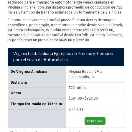
estimado para el transporte automotor entre varias ciudades en
Virginia y Indiana, con una distancia promedio de conducción de 722
millas y tiempos de tránsito estimados uniformemente de 2 a 4 días.
El costo de enviar un automóvil puede fluctuar dentro de rangos
específicos; por ejemplo, transportar un coche desde Virginia Beach,
VA hasta Indianapolis, IN podría costar entre $591.00 y $923.00,
mientras que enviar su automóvil desde Norfolk, VA hasta Evansville,
IN podría tener un precio entre $635.00 y $992.00.
Virginia hasta Indiana Ejemplos de Precios y Tiempos
para el Envío de Automóviles
De
Virginia A Indiana
Virginia Beach, VA a
Nor
Indianapolis, IN
Distancia
76
722
millas
Costo
$63
$591.00 - $923.00
Tiempo Estimado de Tránsito
2 -
2 - 4 días
Cotización