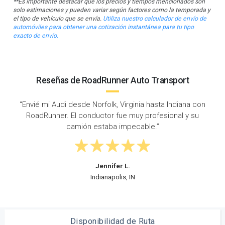
**Es importante destacar que los precios y tiempos mencionados son
solo estimaciones y pueden variar según factores como la temporada y
el tipo de vehículo que se envía.
Utiliza nuestro calculador de envío de
automóviles para obtener una cotización instantánea para tu tipo
exacto de envío.
Reseñas de RoadRunner Auto Transport
ta Indiana con
“Organicé el transporte de un automóvil desde
sional y su
hasta Indiana. El vehículo llegó a tiempo 
excelente estado, excelente servicio de en
autos. ”
Gary P.
Hammond, IN
Disponibilidad de Ruta