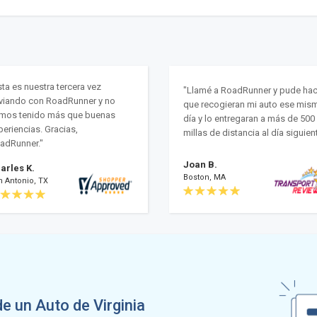
sta es nuestra tercera vez
"Llamé a RoadRunner y pude hac
viando con RoadRunner y no
que recogieran mi auto ese mis
mos tenido más que buenas
día y lo entregaran a más de 500
periencias. Gracias,
millas de distancia al día siguient
adRunner."
Joan B.
arles K.
Boston, MA
n Antonio, TX
e un Auto de Virginia