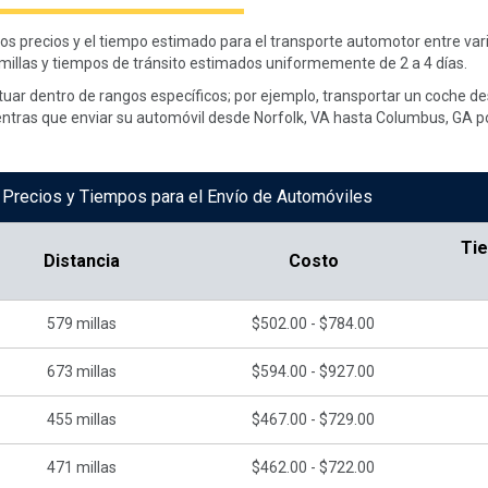
los precios y el tiempo estimado para el transporte automotor entre vari
millas y tiempos de tránsito estimados uniformemente de 2 a 4 días.
tuar dentro de rangos específicos; por ejemplo, transportar un coche d
entras que enviar su automóvil desde Norfolk, VA hasta Columbus, GA po
e Precios y Tiempos para el Envío de Automóviles
Ti
Distancia
Costo
579
millas
$502.00 - $784.00
673
millas
$594.00 - $927.00
455
millas
$467.00 - $729.00
471
millas
$462.00 - $722.00