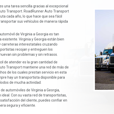
es una tarea sencilla gracias al excepcional
Auto Transport. RoadRunner Auto Transport
ruta cada año, lo que hace que sea fácil
 transportar sus vehículos de manera rápida
automóvil de Virginia a Georgia es tan
a existente. Virginia y Georgia están bien
 carreteras interestatales cruzando
sportistas recojan y entreguen los
muevan sin problemas y sin retrasos.
cil de atender es la gran cantidad de
Auto Transport mantiene una red de más de
chos de los cuales prestan servicio en esta
mpre hay un transportista disponible para
ríodos de mucha actividad.
o de automóviles de Virginia a Georgia,
ideal. Con su vasta red de transportistas,
satisfacción del cliente, puedes confiar en
era segura y eficiente.