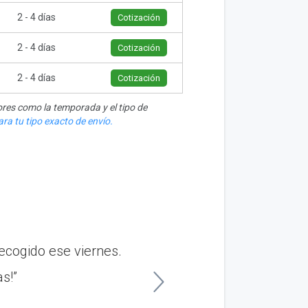
2 - 4 días
Cotización
2 - 4 días
Cotización
2 - 4 días
Cotización
res como la temporada y el tipo de
ra tu tipo exacto de envío.
ecogido ese viernes.
“Envié mi auto d
s!”
Proporcionaron actu