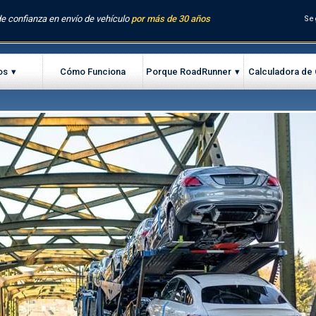
e confianza en envío de vehículo
por más de 30 años
Se
os
Cómo Funciona
Porque RoadRunner
Calculadora de