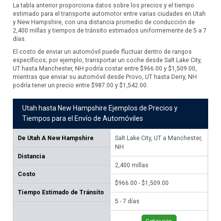
La tabla anterior proporciona datos sobre los precios y el tiempo
estimado para el transporte automotor entre varias ciudades en Utah
y New Hampshire, con una distancia promedio de conducción de
2,400 millas y tiempos de tránsito estimados uniformemente de 5 a 7
días.
El costo de enviar un automóvil puede fluctuar dentro de rangos
específicos; por ejemplo, transportar un coche desde Salt Lake City,
UT hasta Manchester, NH podría costar entre $966.00 y $1,509.00,
mientras que enviar su automóvil desde Provo, UT hasta Derry, NH
podría tener un precio entre $987.00 y $1,542.00.
Utah hasta New Hampshire Ejemplos de Precios y
Tiempos para el Envío de Automóviles
De
Utah A New Hampshire
Salt Lake City, UT a Manchester,
Pro
NH
Distancia
2,
2,400
millas
Costo
$98
$966.00 - $1,509.00
Tiempo Estimado de Tránsito
5 -
5 - 7 días
Cotización