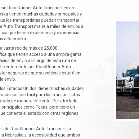
 con RoadRunner Auto Transport es un
aska tienen muchas ciudades principales y
 que los transportistas puedan transportar
er Auto Transport maneja miles de envíos a
nifica que tienen experiencia y experiencia
as a Nebraska.
 vasta red de más de 25,000
gnifica que tienen acceso a una amplia gama
cios de envío a lo largo de esta ruta de
 eficientemente por RoadRunner Auto
star seguros de que su vehículo estará en
e envío.
los Estados Unidos, tiene muchas ciudades
hace que sea fácil para los transportistas
estado de manera eficiente. Por otro lado,
 principales como Texas, pero tiene un
que conecta el estado con otras regiones
tas de RoadRunner Auto Transport, la
 a Nebraska y la accesibilidad que ambos