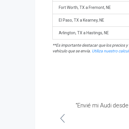
Fort Worth, TX a Fremont, NE
El Paso, TX a Kearney, NE
Arlington, TX a Hastings, NE
**Es importante destacar que los precios 
vehículo que se envía.
Utiliza nuestro calc
conductor cuando
“Envié mi Audi desd
miendo RoadRunner!”