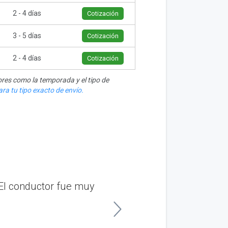
2 - 4 días
Cotización
3 - 5 días
Cotización
2 - 4 días
Cotización
res como la temporada y el tipo de
ra tu tipo exacto de envío.
El conductor fue muy
“Envié el vehículo de