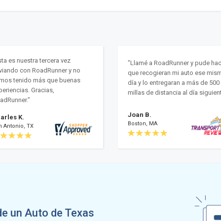
sta es nuestra tercera vez
"Llamé a RoadRunner y pude hac
viando con RoadRunner y no
que recogieran mi auto ese mis
mos tenido más que buenas
día y lo entregaran a más de 500
periencias. Gracias,
millas de distancia al día siguient
adRunner."
Joan B.
arles K.
Boston, MA
n Antonio, TX
de un Auto de Texas