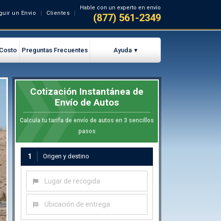
Hable con un experto en envío
guir un Envio
Clientes
(877) 561-2349
 Costo
Preguntas Frecuentes
Ayuda
Cotización Instantánea de
Envío de Autos
Calcula tu tarifa de envío de autos en 3 sencillos
pasos
1
Origen y destino
Lugar de recogida
Ubicación de entrega