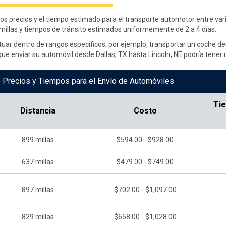
 los precios y el tiempo estimado para el transporte automotor entre va
millas y tiempos de tránsito estimados uniformemente de 2 a 4 días.
ctuar dentro de rangos específicos; por ejemplo, transportar un coche 
ue enviar su automóvil desde Dallas, TX hasta Lincoln, NE podría tener 
 Precios y Tiempos para el Envío de Automóviles
Ti
Distancia
Costo
899
millas
$594.00 - $928.00
637
millas
$479.00 - $749.00
897
millas
$702.00 - $1,097.00
829
millas
$658.00 - $1,028.00