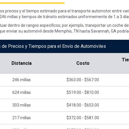
 los precios y el tiempo estimado para el transporte automotor entre va
246 millas y tiempos de tránsito estimados uniformemente de 1 a 3 día
tuar dentro de rangos específicos; por ejemplo, transportar un coche de
 que enviar su automóvil desde Memphis, TN hasta Savannah, GA podría 
 de Precios y Tiempos para el Envío de Automóviles
Ti
Distancia
Costo
246
millas
$363.00 - $567.00
624
millas
$519.00 - $810.00
303
millas
$418.00 - $653.00
217
millas
$372.00 - $581.00