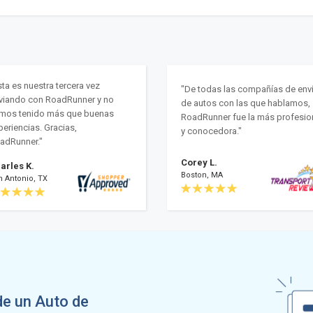
sta es nuestra tercera vez
"De todas las compañías de env
viando con RoadRunner y no
de autos con las que hablamos,
mos tenido más que buenas
RoadRunner fue la más profesio
periencias. Gracias,
y conocedora."
adRunner."
Corey L.
arles K.
Boston, MA
n Antonio, TX
de un Auto de