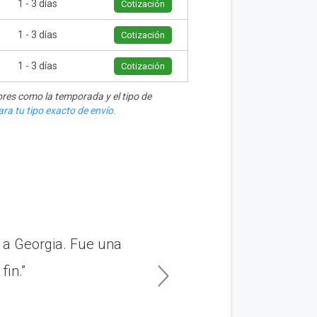
1 - 3 días
Cotización
1 - 3 días
Cotización
1 - 3 días
Cotización
res como la temporada y el tipo de
ra tu tipo exacto de envío.
e a Georgia. Fue una
“Envié el vehíc
fin.”