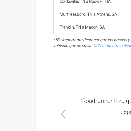
Clarksville, TN a Roswell, GA
Murfreesboro, TN a Athens, GA
Franklin, TN a Macon, GA
**Es importante destacar que los precios 
vehículo que se envía.
Utiliza nuestro calc
 El vehículo llegó a
“Roadrunner hizo qu
 autos. ”
expe