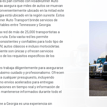
ia es pan comido con RoadRunner Auto
stas asegura que miles de autos se muevan
convenientemente ubicado en la mitad este
ia está ubicado en la región sureste. Estos
er Auto Transport brinde servicios de
ntables entre Tennessee y Georgia.
 red de más de 25,000 transportistas a
a ruta. Esta vasta red les permite
consistentes y confiables para todo tipo de
V, autos clásicos e incluso motocicletas.
iente son únicas y ofrecen servicios
de los requisitos específicos de los
s trabaja diligentemente para asegurarse
máximo cuidado y profesionalismo. Ofrecen
 a cualquier presupuesto, incluyendo
como envíos acelerados para entregas
aciones en tiempo real y información de
n mantenerse informados durante todo el
ee a Georgia es una experiencia sin