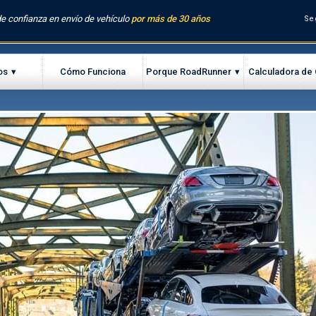
e confianza en envío de vehículo
por más de 30 años
Se
os
Cómo Funciona
Porque RoadRunner
Calculadora de