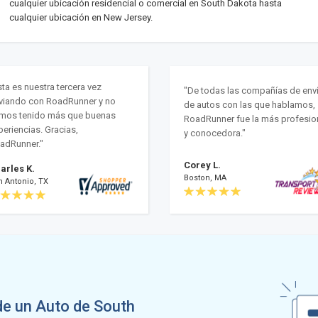
cualquier ubicación residencial o comercial en South Dakota hasta
cualquier ubicación en New Jersey.
sta es nuestra tercera vez
"De todas las compañías de env
viando con RoadRunner y no
de autos con las que hablamos,
mos tenido más que buenas
RoadRunner fue la más profesio
periencias. Gracias,
y conocedora."
adRunner."
Corey L.
arles K.
Boston, MA
n Antonio, TX
de un Auto de South