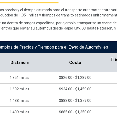
 los precios y el tiempo estimado para el transporte automotor entre v
ducción de 1,351 millas y tiempos de tránsito estimados uniformemente
tuar dentro de rangos específicos; por ejemplo, transportar un coche d
ientras que enviar su automóvil desde Rapid City, SD hasta Paterson, N
emplos de Precios y Tiempos para el Envío de Automóviles
Ti
Distancia
Costo
1,351
millas
$826.00 - $1,289.00
1,692
millas
$934.00 - $1,459.00
1,488
millas
$883.00 - $1,379.00
1,409
millas
$865.00 - $1,350.00