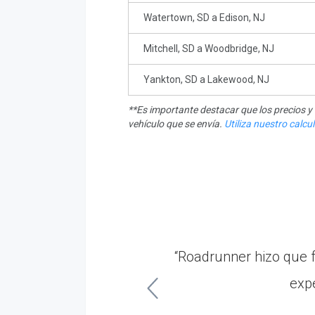
Watertown, SD a Edison, NJ
Mitchell, SD a Woodbridge, NJ
Yankton, SD a Lakewood, NJ
**Es importante destacar que los precios 
vehículo que se envía.
Utiliza nuestro calc
n trabajo fantástico.
“Roadrunner hizo que f
do en todo momento.”
expe