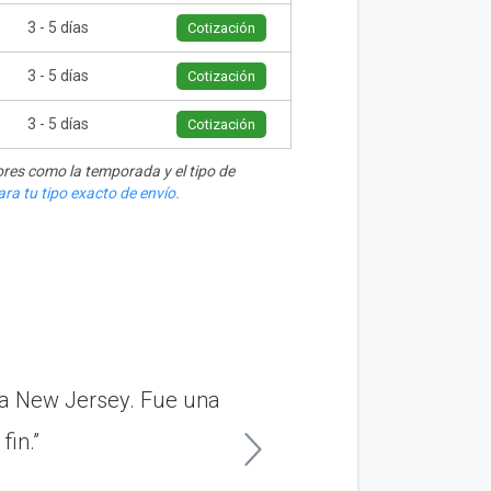
3 - 5 días
Cotización
3 - 5 días
Cotización
3 - 5 días
Cotización
res como la temporada y el tipo de
ra tu tipo exacto de envío.
a a New Jersey. Fue una
“Tuve una gran exp
fin.”
Sioux Fa