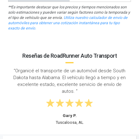
**Es importante destacar que los precios y tiempos mencionados son
solo estimaciones y pueden variar según factores como la temporada y
el tipo de vehículo que se envía.
Utiliza nuestro calculador de envío de
automóviles para obtener una cotización instantánea para tu tipo
exacto de envío.
Reseñas de RoadRunner Auto Transport
“RoadRunner hizo un gran trabajo conectándome con
un excelente conductor cuando necesitaba enviar mi
auto de South Dakota a Alabama. ¡Definitivamente
recomiendo RoadRunner!”
Nicole A.
Mobile, AL