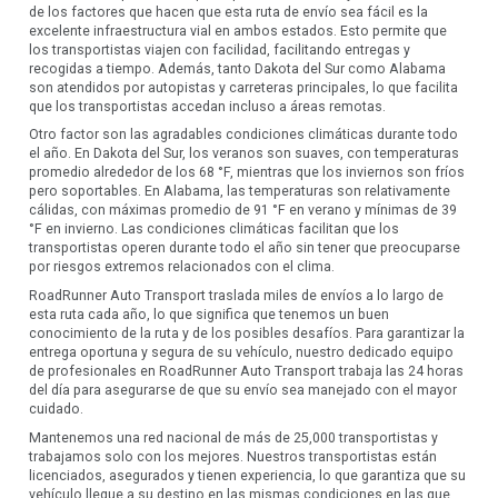
de los factores que hacen que esta ruta de envío sea fácil es la
excelente infraestructura vial en ambos estados. Esto permite que
los transportistas viajen con facilidad, facilitando entregas y
recogidas a tiempo. Además, tanto Dakota del Sur como Alabama
son atendidos por autopistas y carreteras principales, lo que facilita
que los transportistas accedan incluso a áreas remotas.
Otro factor son las agradables condiciones climáticas durante todo
el año. En Dakota del Sur, los veranos son suaves, con temperaturas
promedio alrededor de los 68 °F, mientras que los inviernos son fríos
pero soportables. En Alabama, las temperaturas son relativamente
cálidas, con máximas promedio de 91 °F en verano y mínimas de 39
°F en invierno. Las condiciones climáticas facilitan que los
transportistas operen durante todo el año sin tener que preocuparse
por riesgos extremos relacionados con el clima.
RoadRunner Auto Transport traslada miles de envíos a lo largo de
esta ruta cada año, lo que significa que tenemos un buen
conocimiento de la ruta y de los posibles desafíos. Para garantizar la
entrega oportuna y segura de su vehículo, nuestro dedicado equipo
de profesionales en RoadRunner Auto Transport trabaja las 24 horas
del día para asegurarse de que su envío sea manejado con el mayor
cuidado.
Mantenemos una red nacional de más de 25,000 transportistas y
trabajamos solo con los mejores. Nuestros transportistas están
licenciados, asegurados y tienen experiencia, lo que garantiza que su
vehículo llegue a su destino en las mismas condiciones en las que