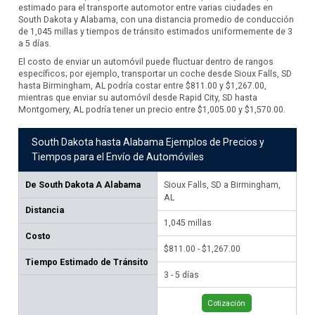
estimado para el transporte automotor entre varias ciudades en
South Dakota y Alabama, con una distancia promedio de conducción
de 1,045 millas y tiempos de tránsito estimados uniformemente de 3
a 5 días.
El costo de enviar un automóvil puede fluctuar dentro de rangos
específicos; por ejemplo, transportar un coche desde Sioux Falls, SD
hasta Birmingham, AL podría costar entre $811.00 y $1,267.00,
mientras que enviar su automóvil desde Rapid City, SD hasta
Montgomery, AL podría tener un precio entre $1,005.00 y $1,570.00.
South Dakota hasta Alabama Ejemplos de Precios y
Tiempos para el Envío de Automóviles
De
South Dakota A Alabama
Sioux Falls, SD a Birmingham,
Rap
AL
AL
Distancia
1,045
millas
1,
Costo
$811.00 - $1,267.00
$1,
Tiempo Estimado de Tránsito
3 - 5 días
3 -
Cotización