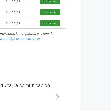
5 - 7 días
Cotización
5 - 7 días
Cotización
5 - 7 días
Cotización
res como la temporada y el tipo de
ra tu tipo exacto de envío.
ortuna, la comunicación
“Organicé el transp
tiempo y