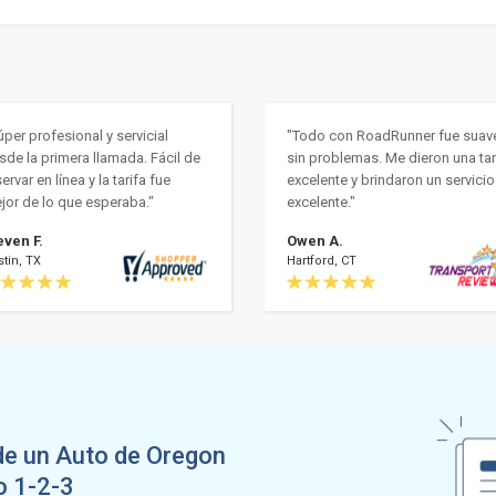
úper profesional y servicial
"Todo con RoadRunner fue suav
sde la primera llamada. Fácil de
sin problemas. Me dieron una tar
ervar en línea y la tarifa fue
excelente y brindaron un servicio
jor de lo que esperaba."
excelente."
even F.
Owen A.
tin, TX
Hartford, CT
de un Auto de Oregon
o 1-2-3