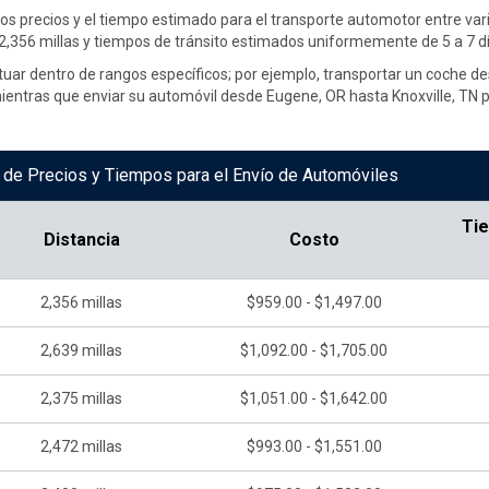
 los precios y el tiempo estimado para el transporte automotor entre v
,356 millas y tiempos de tránsito estimados uniformemente de 5 a 7 dí
tuar dentro de rangos específicos; por ejemplo, transportar un coche de
mientras que enviar su automóvil desde Eugene, OR hasta Knoxville, TN p
de Precios y Tiempos para el Envío de Automóviles
Ti
Distancia
Costo
2,356
millas
$959.00 - $1,497.00
2,639
millas
$1,092.00 - $1,705.00
2,375
millas
$1,051.00 - $1,642.00
2,472
millas
$993.00 - $1,551.00