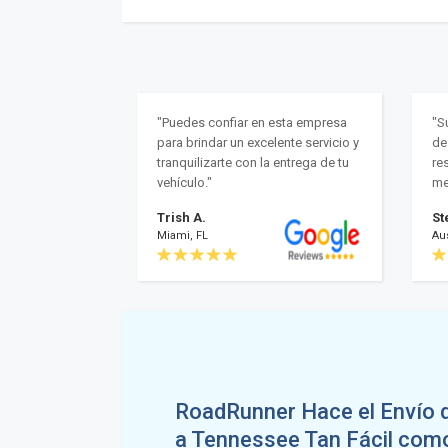
"Puedes confiar en esta empresa
"S
para brindar un excelente servicio y
de
tranquilizarte con la entrega de tu
res
vehículo."
me
Trish A.
St
Miami, FL
Aus
RoadRunner Hace el Envío 
a Tennessee Tan Fácil com