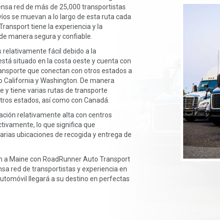
tensa red de más de 25,000 transportistas
víos se muevan a lo largo de esta ruta cada
ransport tiene la experiencia y la
de manera segura y confiable.
relativamente fácil debido a la
stá situado en la costa oeste y cuenta con
transporte que conectan con otros estados a
ndo California y Washington. De manera
te y tiene varias rutas de transporte
otros estados, así como con Canadá.
ción relativamente alta con centros
tivamente, lo que significa que
rias ubicaciones de recogida y entrega de
ón a Maine con RoadRunner Auto Transport
nsa red de transportistas y experiencia en
utomóvil llegará a su destino en perfectas