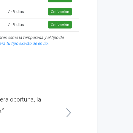
7 - 9 días
Cotización
7 - 9 días
Cotización
res como la temporada y el tipo de
ra tu tipo exacto de envío.
era oportuna, la
“RoadRunner hiz
.”
necesitaba enviar