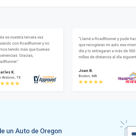
sta es nuestra tercera vez
"Llamé a RoadRunner y pude hac
viando con RoadRunner y no
que recogieran mi auto ese mis
mos tenido más que buenas
día y lo entregaran a más de 500
periencias. Gracias,
millas de distancia al día siguient
adRunner."
Joan B.
arles K.
Boston, MA
n Antonio, TX
de un Auto de Oregon