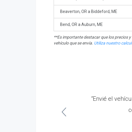
Beaverton, OR a Biddeford, ME
Bend, OR a Auburn, ME
**Es importante destacar que los precios 
vehículo que se envía.
Utiliza nuestro calc
nner. Un servicio al
“Envié el vehíc
mas.”
c