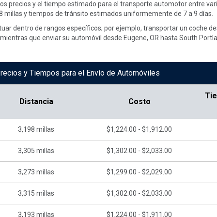
 los precios y el tiempo estimado para el transporte automotor entre va
 millas y tiempos de tránsito estimados uniformemente de 7 a 9 días.
ctuar dentro de rangos específicos; por ejemplo, transportar un coche d
, mientras que enviar su automóvil desde Eugene, OR hasta South Portla
recios y Tiempos para el Envío de Automóviles
Ti
Distancia
Costo
3,198
millas
$1,224.00 - $1,912.00
3,305
millas
$1,302.00 - $2,033.00
3,273
millas
$1,299.00 - $2,029.00
3,315
millas
$1,302.00 - $2,033.00
3,193
millas
$1,224.00 - $1,911.00