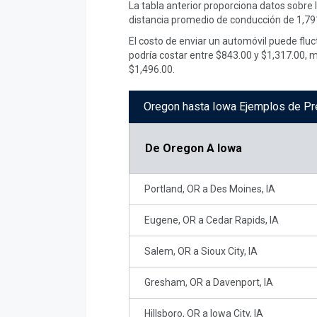
La tabla anterior proporciona datos sobre
distancia promedio de conducción de 1,791
El costo de enviar un automóvil puede flu
podría costar entre $843.00 y $1,317.00, 
$1,496.00.
Oregon hasta Iowa Ejemplos de Pr
De
Oregon A Iowa
Portland, OR a Des Moines, IA
Eugene, OR a Cedar Rapids, IA
Salem, OR a Sioux City, IA
Gresham, OR a Davenport, IA
Hillsboro, OR a Iowa City, IA