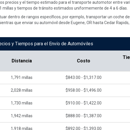
 los precios y el tiempo estimado para el transporte automotor entre va
 millas y tiempos de tránsito estimados uniformemente de 4 a 6 días.
ctuar dentro de rangos específicos; por ejemplo, transportar un coche d
mientras que enviar su automóvil desde Eugene, OR hasta Cedar Rapids, 
ecios y Tiempos para el Envío de Automóviles
Ti
Distancia
Costo
1,791
millas
$843.00 - $1,317.00
2,028
millas
$958.00 - $1,496.00
1,730
millas
$910.00 - $1,422.00
1,942
millas
$888.00 - $1,387.00
1,918
millas
$892.00 - $1,393.00