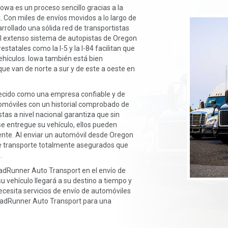
owa es un proceso sencillo gracias a la
 Con miles de envíos movidos a lo largo de
rollado una sólida red de transportistas
El extenso sistema de autopistas de Oregon
statales como la I-5 y la I-84 facilitan que
vehículos. Iowa también está bien
ue van de norte a sur y de este a oeste en
ecido como una empresa confiable y de
omóviles con un historial comprobado de
tas a nivel nacional garantiza que sin
se entregue su vehículo, ellos pueden
iente. Al enviar un automóvil desde Oregon
de transporte totalmente asegurados que
.
oadRunner Auto Transport en el envío de
 vehículo llegará a su destino a tiempo y
ecesita servicios de envío de automóviles
adRunner Auto Transport para una