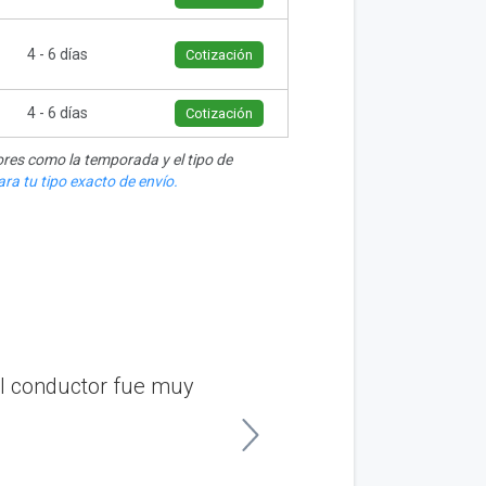
4 - 6 días
Cotización
4 - 6 días
Cotización
res como la temporada y el tipo de
ra tu tipo exacto de envío.
El conductor fue muy
“Envié el vehículo de