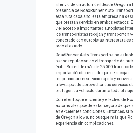
El envío de un automóvil desde Oregon a I
presencia de RoadRunner Auto Transport.
esta ruta cada año, esta empresa ha desar
que prestan servicio en ambos estados. 
y el acceso a importantes autopistas intere
los transportistas recojan y transporten 
conectado con autopistas interestatales q
todo el estado.
RoadRunner Auto Transport se ha establ
buena reputación en el transporte de aut
éxito. Su red de más de 25,000 transportis
importar dónde necesite que se recoja o 
proporcionar un servicio rápido y conven
a Iowa, puede aprovechar sus servicios 
protegen su vehículo durante todo el viaje
Con el enfoque eficiente y efectivo de R
automóviles, puede estar seguro de que su
en excelentes condiciones. Entonces, si n
de Oregon a Iowa, no busque más que Ro
experiencia sin complicaciones.