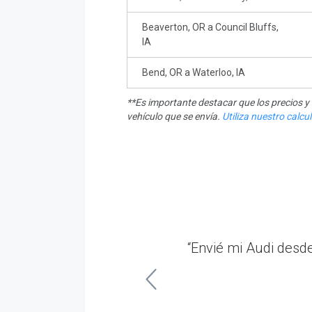
Beaverton, OR a Council Bluffs,
IA
Bend, OR a Waterloo, IA
**Es importante destacar que los precios 
vehículo que se envía.
Utiliza nuestro calc
nner. Me mantuvieron
“Envié mi Audi desd
es.”