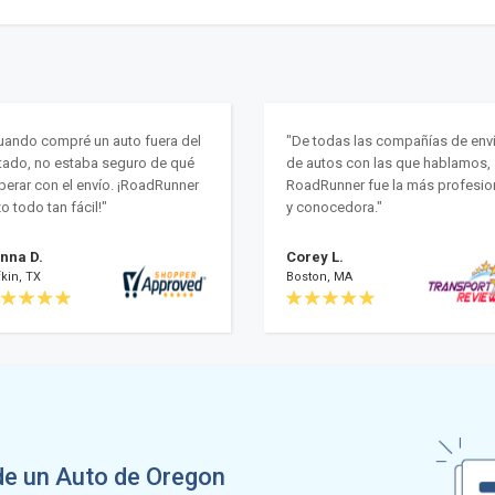
uando compré un auto fuera del
"De todas las compañías de env
tado, no estaba seguro de qué
de autos con las que hablamos,
perar con el envío. ¡RoadRunner
RoadRunner fue la más profesio
zo todo tan fácil!"
y conocedora."
nna D.
Corey L.
kin, TX
Boston, MA
de un Auto de Oregon