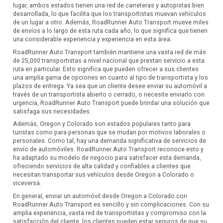
lugar, ambos estados tienen una red de carreteras y autopistas bien
desarrollada, lo que facilita que los transportistas muevan vehículos
de un lugar a otro. Además, RoadRunner Auto Transport mueve miles
de envíos a lo largo de esta ruta cada año, lo que significa que tienen
una considerable experiencia y experiencia en esta área.
RoadRunner Auto Transport también mantiene una vasta red de más
de 25,000 transportistas a nivel nacional que prestan servicio a esta
ruta en particular. Esto significa que pueden ofrecer a sus clientes
una amplia gama de opciones en cuanto al tipo de transportista y los
plazos de entrega. Ya sea que un cliente desee enviar su automóvil a
través de un transportista abierto o cerrado, o necesite enviarlo con
urgencia, RoadRunner Auto Transport puede brindar una solución que
satisfaga sus necesidades.
Además, Oregon y Colorado son estados populares tanto para
turistas como para personas que se mudan por motivos laborales o
personales. Como tal, hay una demanda significativa de servicios de
envío de automóviles. RoadRunner Auto Transport reconoce esto y
ha adaptado su modelo de negocio para satisfacer esta demanda,
ofreciendo servicios de alta calidad y confiables a clientes que
necesitan transportar sus vehículos desde Oregon a Colorado o
viceversa.
En general, enviar un automóvil desde Oregon a Colorado con
RoadRunner Auto Transport es sencillo y sin complicaciones. Con su
amplia experiencia, vasta red de transportistas y compromiso con la
satisfacción del cliente, los clientes pueden estar seguros de que su