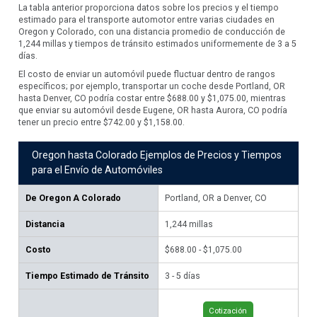
La tabla anterior proporciona datos sobre los precios y el tiempo
estimado para el transporte automotor entre varias ciudades en
Oregon y Colorado, con una distancia promedio de conducción de
1,244 millas y tiempos de tránsito estimados uniformemente de 3 a 5
días.
El costo de enviar un automóvil puede fluctuar dentro de rangos
específicos; por ejemplo, transportar un coche desde Portland, OR
hasta Denver, CO podría costar entre $688.00 y $1,075.00, mientras
que enviar su automóvil desde Eugene, OR hasta Aurora, CO podría
tener un precio entre $742.00 y $1,158.00.
Oregon hasta Colorado Ejemplos de Precios y Tiempos
para el Envío de Automóviles
De
Oregon A Colorado
Portland, OR a Denver, CO
Eu
Distancia
1,244
millas
1,
Costo
$688.00 - $1,075.00
$74
Tiempo Estimado de Tránsito
3 - 5 días
3 -
Cotización