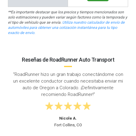
**Es importante destacar que los precios y tiempos mencionados son
solo estimaciones y pueden variar según factores como la temporada y
el tipo de vehículo que se envía.
Utiliza nuestro calculador de envío de
automóviles para obtener una cotización instantánea para tu tipo
exacto de envío.
Reseñas de RoadRunner Auto Transport
dome con
“Tiempo de respuesta súper rápido: llamé un
nviar mi
miércoles y mi auto fue recogido ese viernes
ente
¡Enviado de Oregon a Colorado a tiempo y sin
problemas!”
Steven D.
Eugene, OR