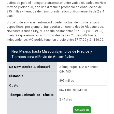
estimado para el transporte automotor entre varias ciudades en New
Mexico y Missouri, con una distancia promedio de conducción de
895 millas y tiempos de tránsito estimados uniformemente de 2 a 4
días.
El costo de enviar un automóvil puede fluctuar dentro de rangos
específicos; por ejemplo, transportar un coche desde Albuquerque,
NM hasta Kansas City, MO podría costar entre $671.00 y $1,049.00,
mientras que enviar su automóvil desde Las Cruces, NM hasta
Independence, MO podría tener un precio entre $747.00 y $1,166.00.
New Mexico hasta Missouri Ejemplos de Precios y
Tiempos para el Envío de Automóviles
De
New Mexico A Missouri
Albuquerque, NM a Kansas
La
City, MO
In
Distancia
895
millas
1,
Costo
$671.00 - $1,049.00
$74
Tiempo Estimado de Tránsito
2 - 4 días
3 -
Cotización