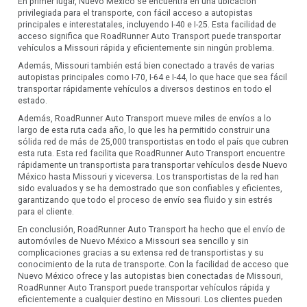
En primer lugar, Nuevo México se encuentra en una ubicación
privilegiada para el transporte, con fácil acceso a autopistas
principales e interestatales, incluyendo I-40 e I-25. Esta facilidad de
acceso significa que RoadRunner Auto Transport puede transportar
vehículos a Missouri rápida y eficientemente sin ningún problema.
Además, Missouri también está bien conectado a través de varias
autopistas principales como I-70, I-64 e I-44, lo que hace que sea fácil
transportar rápidamente vehículos a diversos destinos en todo el
estado.
Además, RoadRunner Auto Transport mueve miles de envíos a lo
largo de esta ruta cada año, lo que les ha permitido construir una
sólida red de más de 25,000 transportistas en todo el país que cubren
esta ruta. Esta red facilita que RoadRunner Auto Transport encuentre
rápidamente un transportista para transportar vehículos desde Nuevo
México hasta Missouri y viceversa. Los transportistas de la red han
sido evaluados y se ha demostrado que son confiables y eficientes,
garantizando que todo el proceso de envío sea fluido y sin estrés
para el cliente.
En conclusión, RoadRunner Auto Transport ha hecho que el envío de
automóviles de Nuevo México a Missouri sea sencillo y sin
complicaciones gracias a su extensa red de transportistas y su
conocimiento de la ruta de transporte. Con la facilidad de acceso que
Nuevo México ofrece y las autopistas bien conectadas de Missouri,
RoadRunner Auto Transport puede transportar vehículos rápida y
eficientemente a cualquier destino en Missouri. Los clientes pueden