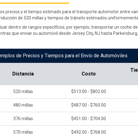
 los precios y el tiempo estimado para el transporte automotor entre v
onducción de 520 millas y tiempos de tránsito estimados uniformemente 
ctuar dentro de rangos específicos; por ejemplo, transportar un coche 
entras que enviar su automóvil desde Jersey City, NJ hasta Parkersburg,
emplos de Precios y Tiempos para el Envío de Automóviles
Ti
Distancia
Costo
520
millas
$513.00 - $802.00
480
millas
$487.00 - $760.00
376
millas
$451.00 - $704.00
570
millas
$492.00 - $768.00