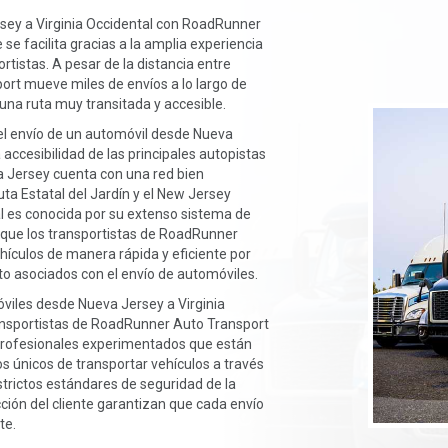
sey a Virginia Occidental con RoadRunner
se facilita gracias a la amplia experiencia
rtistas. A pesar de la distancia entre
t mueve miles de envíos a lo largo de
 una ruta muy transitada y accesible.
el envío de un automóvil desde Nueva
a accesibilidad de las principales autopistas
a Jersey cuenta con una red bien
ta Estatal del Jardín y el New Jersey
al es conocida por su extenso sistema de
ca que los transportistas de RoadRunner
hículos de manera rápida y eficiente por
sto asociados con el envío de automóviles.
móviles desde Nueva Jersey a Virginia
ransportistas de RoadRunner Auto Transport
n profesionales experimentados que están
s únicos de transportar vehículos a través
strictos estándares de seguridad de la
ión del cliente garantizan que cada envío
te.