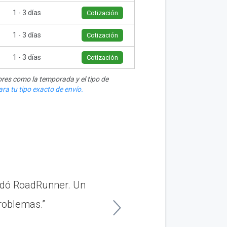
1 - 3 días
Cotización
1 - 3 días
Cotización
1 - 3 días
Cotización
res como la temporada y el tipo de
ra tu tipo exacto de envío.
dó RoadRunner. Un
“Tuve una gran exp
problemas.”
Newark h