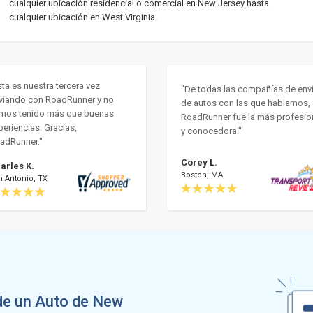
cualquier ubicación residencial o comercial en New Jersey hasta
cualquier ubicación en West Virginia.
sta es nuestra tercera vez
"De todas las compañías de env
viando con RoadRunner y no
de autos con las que hablamos,
mos tenido más que buenas
RoadRunner fue la más profesio
periencias. Gracias,
y conocedora."
adRunner."
Corey L.
arles K.
Boston, MA
n Antonio, TX
de un Auto de New