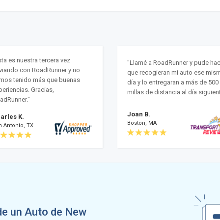
sta es nuestra tercera vez
"Llamé a RoadRunner y pude hac
viando con RoadRunner y no
que recogieran mi auto ese mis
mos tenido más que buenas
día y lo entregaran a más de 500
periencias. Gracias,
millas de distancia al día siguient
adRunner."
Joan B.
arles K.
Boston, MA
n Antonio, TX
de un Auto de New