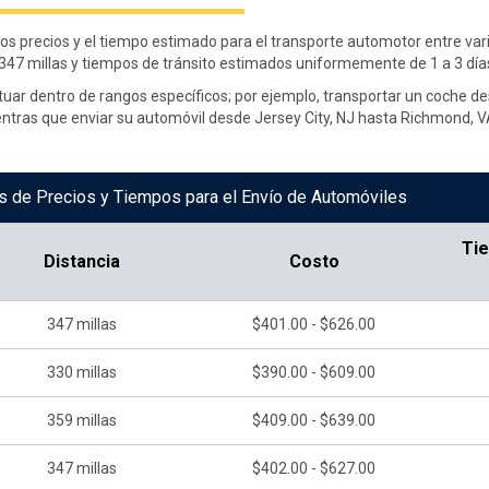
los precios y el tiempo estimado para el transporte automotor entre var
347 millas y tiempos de tránsito estimados uniformemente de 1 a 3 día
ctuar dentro de rangos específicos; por ejemplo, transportar un coche d
entras que enviar su automóvil desde Jersey City, NJ hasta Richmond, V
s de Precios y Tiempos para el Envío de Automóviles
Ti
Distancia
Costo
347
millas
$401.00 - $626.00
330
millas
$390.00 - $609.00
359
millas
$409.00 - $639.00
347
millas
$402.00 - $627.00