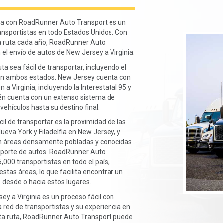
nia con RoadRunner Auto Transport es un
transportistas en todo Estados Unidos. Con
ta ruta cada año, RoadRunner Auto
 el envío de autos de New Jersey a Virginia.
a sea fácil de transportar, incluyendo el
 en ambos estados. New Jersey cuenta con
 a Virginia, incluyendo la Interestatal 95 y
ién cuenta con un extenso sistema de
 vehículos hasta su destino final.
il de transportar es la proximidad de las
ueva York y Filadelfia en New Jersey, y
son áreas densamente pobladas y conocidas
nsporte de autos. RoadRunner Auto
000 transportistas en todo el país,
stas áreas, lo que facilita encontrar un
o desde o hacia estos lugares.
ey a Virginia es un proceso fácil con
red de transportistas y su experiencia en
esta ruta, RoadRunner Auto Transport puede