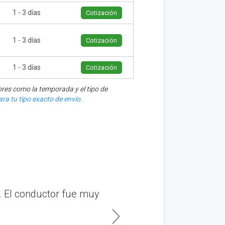
1 - 3 días
Cotización
1 - 3 días
Cotización
1 - 3 días
Cotización
res como la temporada y el tipo de
ra tu tipo exacto de envío.
. El conductor fue muy
“RoadRunner hiz
necesitaba enviar mi