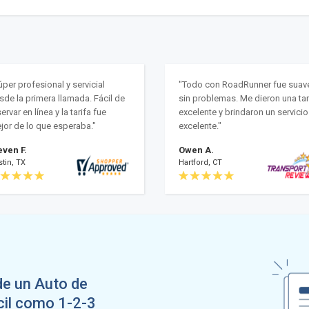
úper profesional y servicial
"Todo con RoadRunner fue suav
sde la primera llamada. Fácil de
sin problemas. Me dieron una tar
ervar en línea y la tarifa fue
excelente y brindaron un servicio
jor de lo que esperaba."
excelente."
even F.
Owen A.
tin, TX
Hartford, CT
de un Auto de
il como 1-2-3