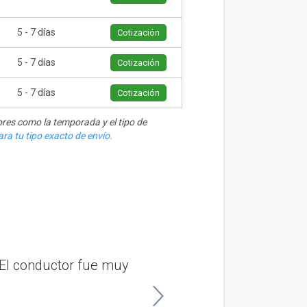
5 - 7 días
Cotización
5 - 7 días
Cotización
5 - 7 días
Cotización
res como la temporada y el tipo de
ra tu tipo exacto de envío.
 El conductor fue muy
“Tuve una gran exp
Billings