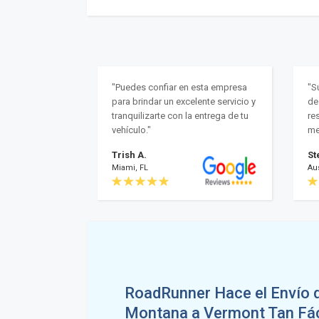
"Puedes confiar en esta empresa
"S
para brindar un excelente servicio y
de
tranquilizarte con la entrega de tu
res
vehículo."
me
Trish A.
St
Miami, FL
Aus
RoadRunner Hace el Envío 
Montana a Vermont Tan Fác