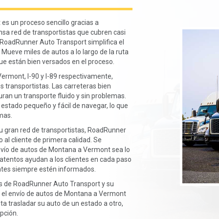
s un proceso sencillo gracias a
sa red de transportistas que cubren casi
 RoadRunner Auto Transport simplifica el
 Mueve miles de autos a lo largo de la ruta
e están bien versados en el proceso.
Vermont, I-90 y I-89 respectivamente,
os transportistas. Las carreteras bien
n un transporte fluido y sin problemas.
estado pequeño y fácil de navegar, lo que
emas.
 gran red de transportistas, RoadRunner
 al cliente de primera calidad. Se
nvío de autos de Montana a Vermont sea lo
 atentos ayudan a los clientes en cada paso
entes siempre estén informados.
as de RoadRunner Auto Transport y su
ue el envío de autos de Montana a Vermont
ita trasladar su auto de un estado a otro,
pción.