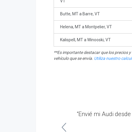
VT
Butte, MT a Barre, VT
Helena, MT a Montpelier, VT
Kalispell, MT a Winooski, VT
**Es importante destacar que los precios 
vehículo que se envía.
Utiliza nuestro calc
unner. Un servicio al
“Envié mi Audi desde
mas.”