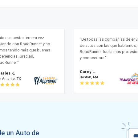
sta es nuestra tercera vez
"De todas las compañías de env
viando con RoadRunner y no
de autos con las que hablamos,
mos tenido más que buenas
RoadRunner fue la más profesio
periencias. Gracias,
y conocedora."
adRunner."
Corey L.
arles K.
Boston, MA
n Antonio, TX
de un Auto de