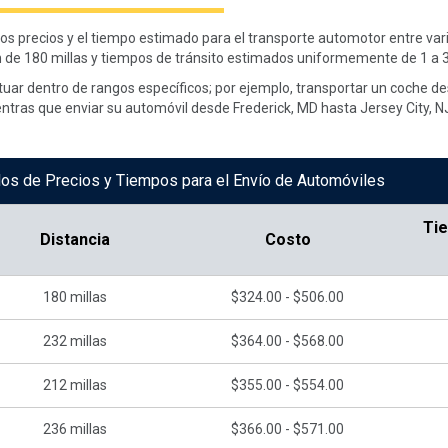
 los precios y el tiempo estimado para el transporte automotor entre va
 de 180 millas y tiempos de tránsito estimados uniformemente de 1 a 3
ctuar dentro de rangos específicos; por ejemplo, transportar un coche 
ntras que enviar su automóvil desde Frederick, MD hasta Jersey City, NJ
os de Precios y Tiempos para el Envío de Automóviles
Ti
Distancia
Costo
180
millas
$324.00 - $506.00
232
millas
$364.00 - $568.00
212
millas
$355.00 - $554.00
236
millas
$366.00 - $571.00