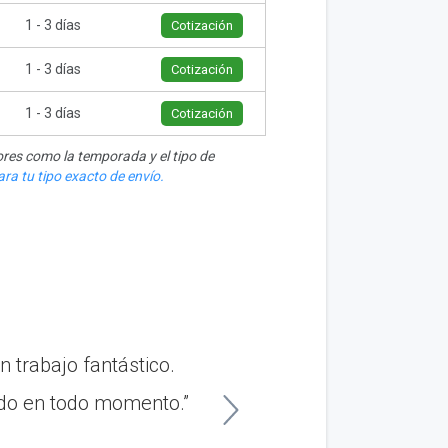
1 - 3 días
Cotización
1 - 3 días
Cotización
1 - 3 días
Cotización
res como la temporada y el tipo de
ra tu tipo exacto de envío.
 trabajo fantástico.
“Tuve una gran exp
ado en todo momento.”
Baltimor