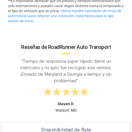
**Es importante destacar que los precios y tiempos mencionados son
solo estimaciones y pueden variar según factores como la temporada y
el tipo de vehículo que se envía.
Utiliza nuestro calculador de envío de
automóviles para obtener una cotización instantánea para tu tipo
exacto de envío.
Reseñas de RoadRunner Auto Transport
amé un
“Envié mi Tacoma desde Baltimore hasta Savan
ernes.
GA con RoadRunner. Me mantuvieron bien info
 y sin
todo el tiempo y fueron muy profesionales.
Robin Q.
Savannah, GA
Disponibilidad de Ruta