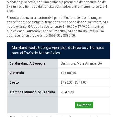
Maryland y Georgia, con una distancia promedio de conducción de
676 millas y tiempos de tránsito estimados uniformemente de 2 a 4
días.
El costo de enviar un automóvil puede fluctuar dentro de rangos
específicos; por ejemplo, transportar un coche desde Baltimore, MD
hasta Atlanta, GA podría costar entre $480.00 y $749.00, mientras
que enviar su automóvil desde Frederick, MD hasta Columbus, GA
podría tener un precio entre $569.00 y $889.00.
Maryland hasta Georgia Ejemplos de Precios y Tiempos
para el Envío de Automóviles
De
Maryland A Georgia
Baltimore, MD a Atlanta, GA
Fr
Distancia
676
millas
75
Costo
$480.00 - $749.00
$56
Tiempo Estimado de Tránsito
2 - 4 días
2 -
Cotización