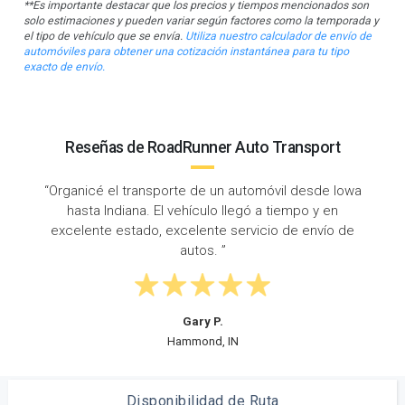
**Es importante destacar que los precios y tiempos mencionados son
solo estimaciones y pueden variar según factores como la temporada y
el tipo de vehículo que se envía.
Utiliza nuestro calculador de envío de
automóviles para obtener una cotización instantánea para tu tipo
exacto de envío.
Reseñas de RoadRunner Auto Transport
owa
“Envié mi auto de Iowa a Indiana con RoadRunner y
hicieron un trabajo fantástico. Proporcionaron
de
actualizaciones consistentes y me mantuvieron
informado en todo momento.”
Kristin M.
Davenport, IA
Disponibilidad de Ruta