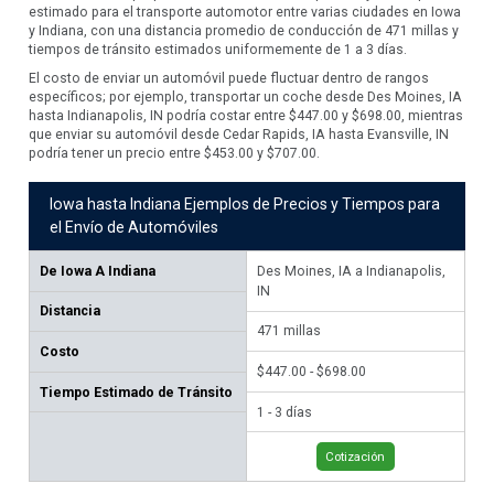
estimado para el transporte automotor entre varias ciudades en Iowa
y Indiana, con una distancia promedio de conducción de 471 millas y
tiempos de tránsito estimados uniformemente de 1 a 3 días.
El costo de enviar un automóvil puede fluctuar dentro de rangos
específicos; por ejemplo, transportar un coche desde Des Moines, IA
hasta Indianapolis, IN podría costar entre $447.00 y $698.00, mientras
que enviar su automóvil desde Cedar Rapids, IA hasta Evansville, IN
podría tener un precio entre $453.00 y $707.00.
Iowa hasta Indiana Ejemplos de Precios y Tiempos para
el Envío de Automóviles
De
Iowa A Indiana
Des Moines, IA a Indianapolis,
Ced
IN
IN
Distancia
471
millas
44
Costo
$447.00 - $698.00
$45
Tiempo Estimado de Tránsito
1 - 3 días
1 -
Cotización