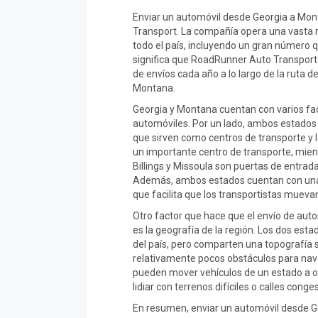
Enviar un automóvil desde Georgia a Mon
Transport. La compañía opera una vasta 
todo el país, incluyendo un gran número q
significa que RoadRunner Auto Transport
de envíos cada año a lo largo de la ruta 
Montana.
Georgia y Montana cuentan con varios fact
automóviles. Por un lado, ambos estados
que sirven como centros de transporte y lo
un importante centro de transporte, mie
Billings y Missoula son puertas de entrad
Además, ambos estados cuentan con una r
que facilita que los transportistas mueva
Otro factor que hace que el envío de aut
es la geografía de la región. Los dos est
del país, pero comparten una topografía s
relativamente pocos obstáculos para naveg
pueden mover vehículos de un estado a otr
lidiar con terrenos difíciles o calles cong
En resumen, enviar un automóvil desde Ge