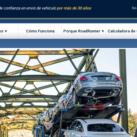
e confianza en envío de vehículo
por más de 30 años
Se
os
Cómo Funciona
Porque RoadRunner
Calculadora de