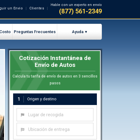
Hable con un experto en envío
guir un Envio
Clientes
(877) 561-2349
 Costo
Preguntas Frecuentes
Ayuda
Cotización Instantánea de
Envío de Autos
Calcula tu tarifa de envío de autos en 3 sencillos
pasos
1
Origen y destino
Lugar de recogida
Ubicación de entrega