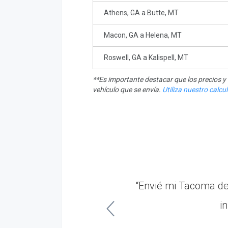
Athens, GA a Butte, MT
Macon, GA a Helena, MT
Roswell, GA a Kalispell, MT
**Es importante destacar que los precios 
vehículo que se envía.
Utiliza nuestro calc
ecogido ese viernes.
“Envié mi Tacoma d
as!”
i