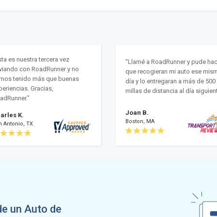
sta es nuestra tercera vez
"Llamé a RoadRunner y pude hac
viando con RoadRunner y no
que recogieran mi auto ese mis
mos tenido más que buenas
día y lo entregaran a más de 500
periencias. Gracias,
millas de distancia al día siguient
adRunner."
Joan B.
arles K.
Boston, MA
n Antonio, TX
de un Auto de