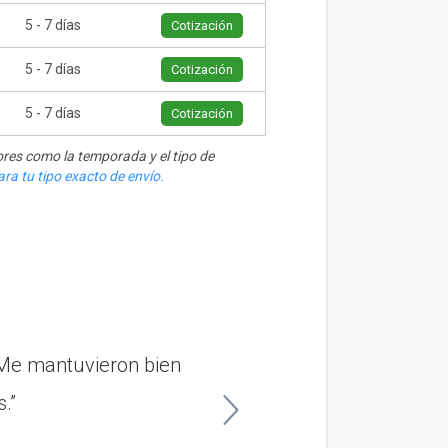
5 - 7 días
Cotización
5 - 7 días
Cotización
5 - 7 días
Cotización
res como la temporada y el tipo de
ra tu tipo exacto de envío.
Me mantuvieron bien
“Acabo de mudarme a
.”
clie