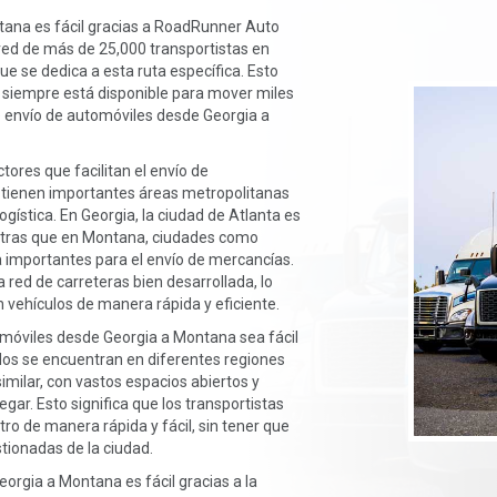
tana es fácil gracias a RoadRunner Auto
red de más de 25,000 transportistas en
ue se dedica a esta ruta específica. Esto
 siempre está disponible para mover miles
de envío de automóviles desde Georgia a
ores que facilitan el envío de
 tienen importantes áreas metropolitanas
gística. En Georgia, la ciudad de Atlanta es
ntras que en Montana, ciudades como
a importantes para el envío de mercancías.
ed de carreteras bien desarrollada, lo
n vehículos de manera rápida y eficiente.
omóviles desde Georgia a Montana sea fácil
ados se encuentran en diferentes regiones
imilar, con vastos espacios abiertos y
ar. Esto significa que los transportistas
o de manera rápida y fácil, sin tener que
estionadas de la ciudad.
orgia a Montana es fácil gracias a la