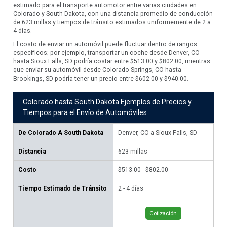
estimado para el transporte automotor entre varias ciudades en
Colorado y South Dakota, con una distancia promedio de conducción
de 623 millas y tiempos de tránsito estimados uniformemente de 2 a
4 días.
El costo de enviar un automóvil puede fluctuar dentro de rangos
específicos; por ejemplo, transportar un coche desde Denver, CO
hasta Sioux Falls, SD podría costar entre $513.00 y $802.00, mientras
que enviar su automóvil desde Colorado Springs, CO hasta
Brookings, SD podría tener un precio entre $602.00 y $940.00.
Colorado hasta South Dakota Ejemplos de Precios y
Tiempos para el Envío de Automóviles
De
Colorado A South Dakota
Denver, CO a Sioux Falls, SD
Co
Br
Distancia
623
millas
75
Costo
$513.00 - $802.00
$60
Tiempo Estimado de Tránsito
2 - 4 días
2 -
Cotización