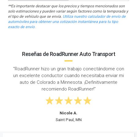
**Es importante destacar que los precios y tiempos mencionados son
solo estimaciones y pueden variar según factores como la temporada y
el tipo de vehículo que se envía.
Utiliza nuestro calculador de envío de
automóviles para obtener una cotización instantánea para tu tipo
exacto de envío.
Reseñas de RoadRunner Auto Transport
tándome con
“Tuve una gran experiencia con RoadRunner
a enviar mi
Transport. Envié mi Nissan Altima desde Denve
ivamente
Bloomington y no podría haber pedido un m
servicio.”
Robert K.
Denver, CO