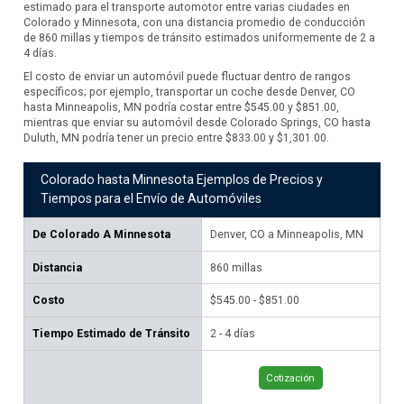
estimado para el transporte automotor entre varias ciudades en
Colorado y Minnesota, con una distancia promedio de conducción
de 860 millas y tiempos de tránsito estimados uniformemente de 2 a
4 días.
El costo de enviar un automóvil puede fluctuar dentro de rangos
específicos; por ejemplo, transportar un coche desde Denver, CO
hasta Minneapolis, MN podría costar entre $545.00 y $851.00,
mientras que enviar su automóvil desde Colorado Springs, CO hasta
Duluth, MN podría tener un precio entre $833.00 y $1,301.00.
Colorado hasta Minnesota Ejemplos de Precios y
Tiempos para el Envío de Automóviles
De
Colorado A Minnesota
Denver, CO a Minneapolis, MN
Col
M
Distancia
860
millas
1,
Costo
$545.00 - $851.00
$83
Tiempo Estimado de Tránsito
2 - 4 días
3 -
Cotización