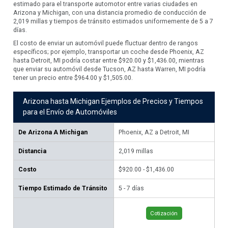
estimado para el transporte automotor entre varias ciudades en
Arizona y Michigan, con una distancia promedio de conducción de
2,019 millas y tiempos de tránsito estimados uniformemente de 5 a 7
días.
El costo de enviar un automóvil puede fluctuar dentro de rangos
específicos; por ejemplo, transportar un coche desde Phoenix, AZ
hasta Detroit, MI podría costar entre $920.00 y $1,436.00, mientras
que enviar su automóvil desde Tucson, AZ hasta Warren, MI podría
tener un precio entre $964.00 y $1,505.00.
Arizona hasta Michigan Ejemplos de Precios y Tiempos
para el Envío de Automóviles
De
Arizona A Michigan
Phoenix, AZ a Detroit, MI
Tu
Distancia
2,019
millas
2,
Costo
$920.00 - $1,436.00
$96
Tiempo Estimado de Tránsito
5 - 7 días
5 -
Cotización