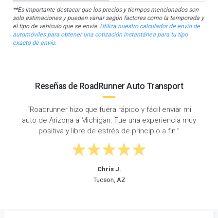
**Es importante destacar que los precios y tiempos mencionados son
solo estimaciones y pueden variar según factores como la temporada y
el tipo de vehículo que se envía.
Utiliza nuestro calculador de envío de
automóviles para obtener una cotización instantánea para tu tipo
exacto de envío.
Reseñas de RoadRunner Auto Transport
l enviar mi
“Envié el vehículo de mi hijo desde AZ a MI y
eriencia muy
llegó de manera oportuna, la comunicació
 a fin.”
excelente durante todo el proceso.”
Douglas H.
Sterling Heights, MI