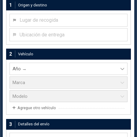
1
Origen y destino
Lugar de recogida
Ubicación de entrega
2
Vehículo
Agregue otro vehículo
3
Detalles del envío