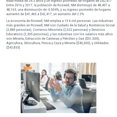
edad media de 34.3 años y un ingreso promedio de hogares de $42,417.
Entre 2016 y 2017, la población de Roswell, NM disminuyó de 48,407 a
48,163, una disminución de -0.504%, y su ingreso promedio de hogares
aumentó de $41,465 a $42,417, un aumento del 2.3%.
La economía de Roswell, NM emplea a 19.6 mil personas. Las industrias
más grandes en Roswell, NM son Cuidado de la Salud y Asistencia Social
(2,880 personas), Comercio Minorista (2,522 personas) y Servicios
Educativos (2,305 personas), y las industrias con los salarios más altos
son Minería, Extracción de Canteras y Petróleo y Gas ($51,505),
Agricultura, Silvicultura, Pesca y Caza y Minería ($45,500), y Utilidades
($43,833).