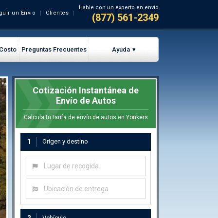
Hable con un experto en envío
guir un Envio
Clientes
(877) 561-2349
 Costo
Preguntas Frecuentes
Ayuda
Cotización Instantánea de
Envío de Autos
Calcula tu tarifa de envío de autos en Yonkers
1
Origen y destino
Lugar de recogida
Ubicación de entrega
Vehículo