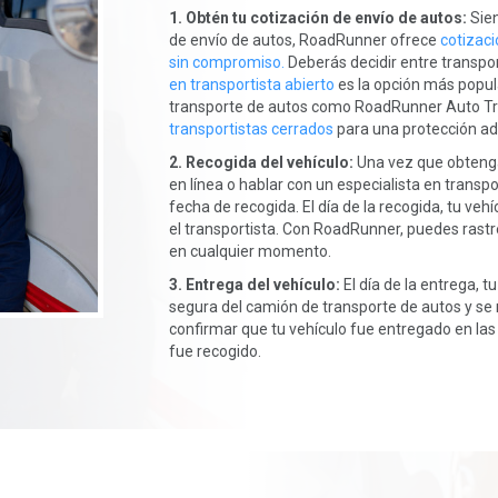
1. Obtén tu cotización de envío de autos:
Sien
de envío de autos, RoadRunner ofrece
cotizaci
sin compromiso.
Deberás decidir entre transpor
en transportista abierto
es la opción más popul
transporte de autos como RoadRunner Auto Tr
transportistas cerrados
para una protección adi
2. Recogida del vehículo:
Una vez que obtenga
en línea o hablar con un especialista en trans
fecha de recogida. El día de la recogida, tu ve
el transportista. Con RoadRunner, puedes rastre
en cualquier momento.
3. Entrega del vehículo:
El día de la entrega, 
segura del camión de transporte de autos y se r
confirmar que tu vehículo fue entregado en la
fue recogido.